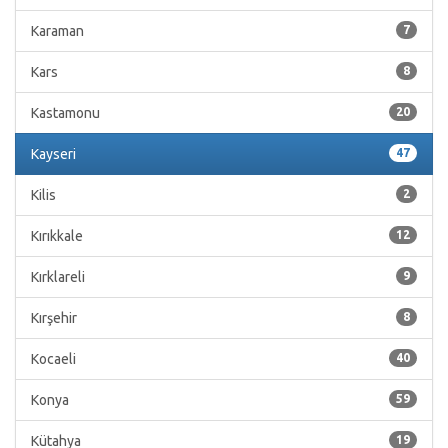
Karaman
7
Kars
8
Kastamonu
20
Kayseri
47
Kilis
2
Kırıkkale
12
Kırklareli
9
Kırşehir
8
Kocaeli
40
Konya
59
Kütahya
19