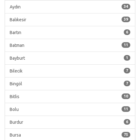
Aydın
34
Balıkesir
39
Bartın
6
Batman
11
Bayburt
1
Bilecik
7
Bingöl
7
Bitlis
10
Bolu
11
Burdur
6
Bursa
75