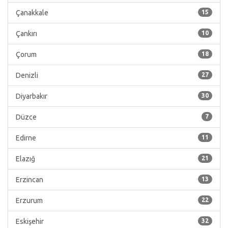
Çanakkale
15
Çankırı
10
Çorum
18
Denizli
27
Diyarbakır
30
Düzce
7
Edirne
11
Elazığ
21
Erzincan
13
Erzurum
22
Eskişehir
32