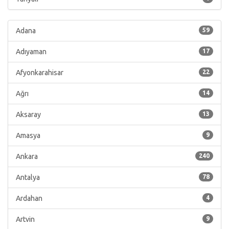
Adana
59
Adıyaman
17
Afyonkarahisar
22
Ağrı
14
Aksaray
13
Amasya
9
Ankara
240
Antalya
78
Ardahan
4
Artvin
9