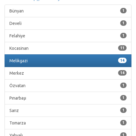
Bünyan
1
Develi
1
Felahiye
1
Kocasinan
11
Melikgazi
14
Merkez
14
Özvatan
1
Pınarbaşı
1
Sarız
1
Tomarza
1
Yahyalı
1