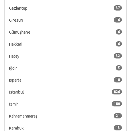
Gaziantep
37
Giresun
16
Gümüşhane
6
Hakkari
6
Hatay
32
Iğdır
5
Isparta
18
İstanbul
826
İzmir
180
Kahramanmaraş
21
Karabük
13