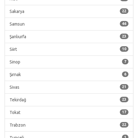
Sakarya
22
Samsun
46
Şanlıurfa
23
Siirt
10
Sinop
7
Şırnak
6
Sivas
21
Tekirdağ
23
Tokat
17
Trabzon
22
Tunceli
1