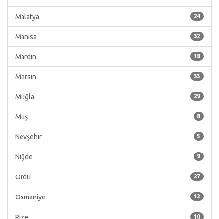
Malatya
24
Manisa
32
Mardin
18
Mersin
33
Muğla
29
Muş
8
Nevşehir
5
Niğde
9
Ordu
27
Osmaniye
12
Rize
10