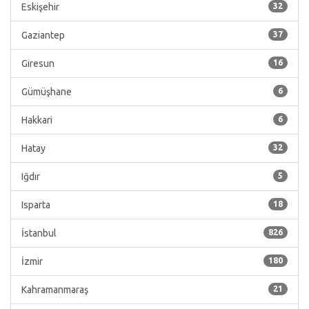
Eskişehir
32
Gaziantep
37
Giresun
16
Gümüşhane
6
Hakkari
6
Hatay
32
Iğdır
5
Isparta
18
İstanbul
826
İzmir
180
Kahramanmaraş
21