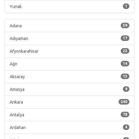
Yunak
1
Adana
59
Adıyaman
17
Afyonkarahisar
22
Ağrı
14
Aksaray
13
Amasya
9
Ankara
240
Antalya
78
Ardahan
4