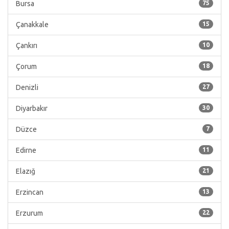
Bursa
75
Çanakkale
15
Çankırı
10
Çorum
18
Denizli
27
Diyarbakır
30
Düzce
7
Edirne
11
Elazığ
21
Erzincan
13
Erzurum
22