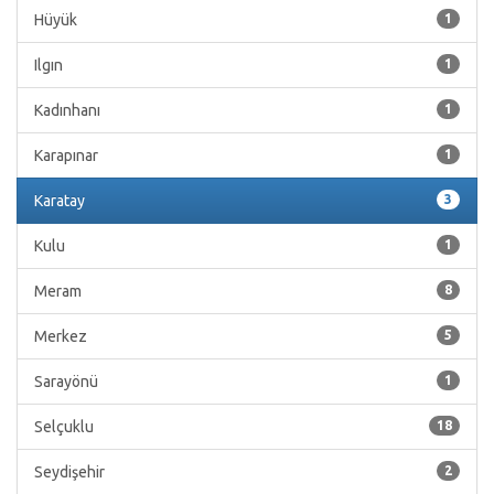
Hüyük
1
Ilgın
1
Kadınhanı
1
Karapınar
1
Karatay
3
Kulu
1
Meram
8
Merkez
5
Sarayönü
1
Selçuklu
18
Seydişehir
2