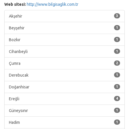
Web sitesi:
http://www.bilgisaglik.com.tr
Akşehir
3
Beyşehir
1
Bozkır
1
Cihanbeyli
1
Çumra
2
Derebucak
1
Doğanhisar
1
Ereğli
4
Güneysınır
1
Hadim
1