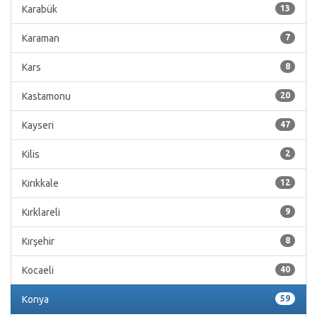
Karabük
13
Karaman
7
Kars
8
Kastamonu
20
Kayseri
47
Kilis
2
Kırıkkale
12
Kırklareli
9
Kırşehir
8
Kocaeli
40
Konya
59