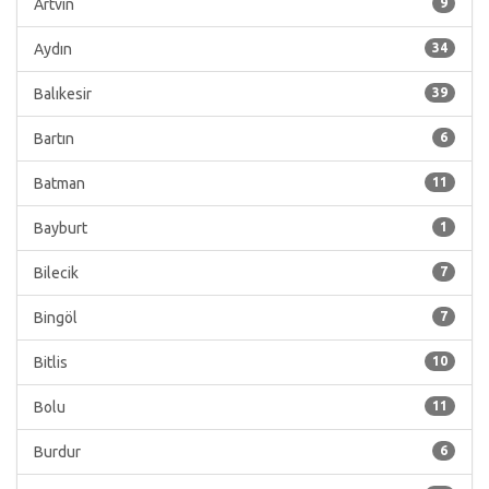
Artvin
9
Aydın
34
Balıkesir
39
Bartın
6
Batman
11
Bayburt
1
Bilecik
7
Bingöl
7
Bitlis
10
Bolu
11
Burdur
6