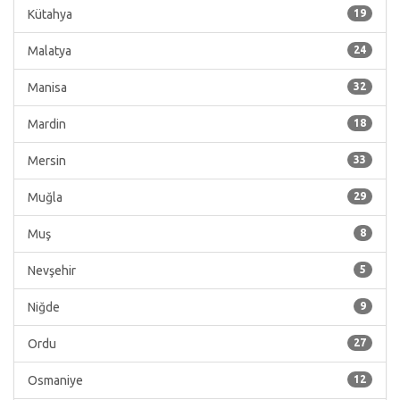
Kütahya
19
Malatya
24
Manisa
32
Mardin
18
Mersin
33
Muğla
29
Muş
8
Nevşehir
5
Niğde
9
Ordu
27
Osmaniye
12