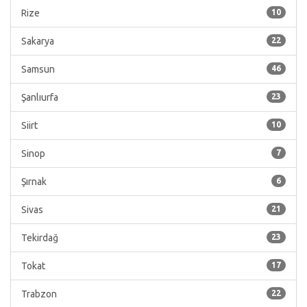
Rize
10
Sakarya
22
Samsun
46
Şanlıurfa
23
Siirt
10
Sinop
7
Şırnak
6
Sivas
21
Tekirdağ
23
Tokat
17
Trabzon
22