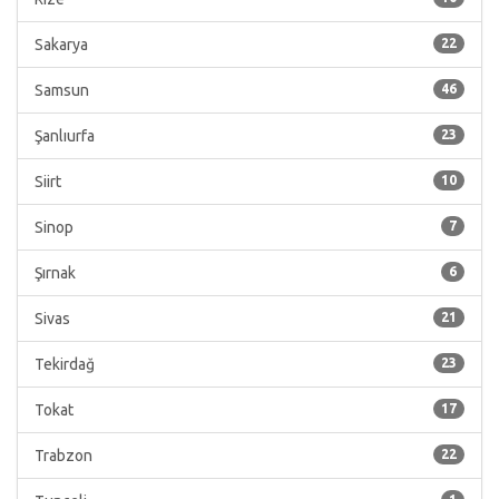
Sakarya
22
Samsun
46
Şanlıurfa
23
Siirt
10
Sinop
7
Şırnak
6
Sivas
21
Tekirdağ
23
Tokat
17
Trabzon
22