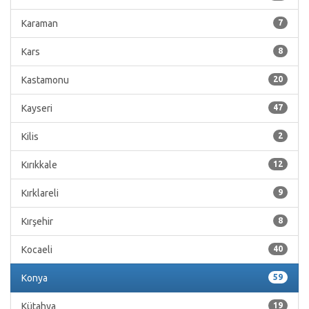
Karaman
7
Kars
8
Kastamonu
20
Kayseri
47
Kilis
2
Kırıkkale
12
Kırklareli
9
Kırşehir
8
Kocaeli
40
Konya
59
Kütahya
19