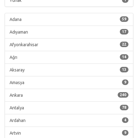
Yunak
Adana
59
Adıyaman
17
Afyonkarahisar
22
Ağrı
14
Aksaray
13
Amasya
9
Ankara
240
Antalya
78
Ardahan
4
Artvin
9