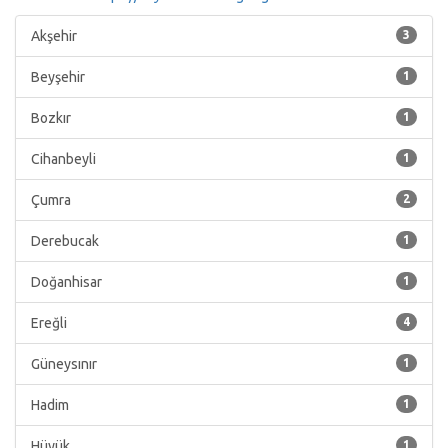
Akşehir
3
Beyşehir
1
Bozkır
1
Cihanbeyli
1
Çumra
2
Derebucak
1
Doğanhisar
1
Ereğli
4
Güneysınır
1
Hadim
1
Hüyük
1