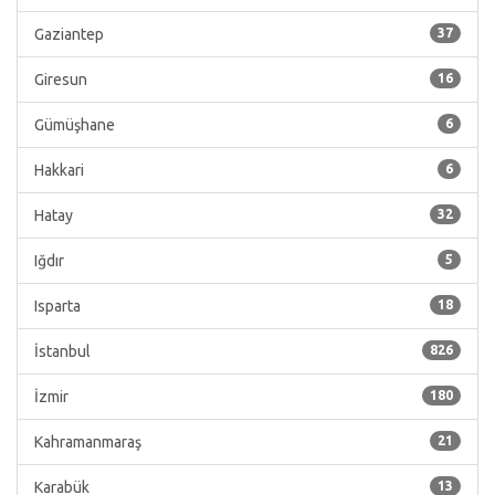
Gaziantep
37
Giresun
16
Gümüşhane
6
Hakkari
6
Hatay
32
Iğdır
5
Isparta
18
İstanbul
826
İzmir
180
Kahramanmaraş
21
Karabük
13