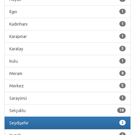
Ilgın
1
Kadınhanı
1
Karapınar
1
Karatay
3
Kulu
1
Meram
8
Merkez
5
Sarayönü
1
Selçuklu
18
Seydişehir
2
1