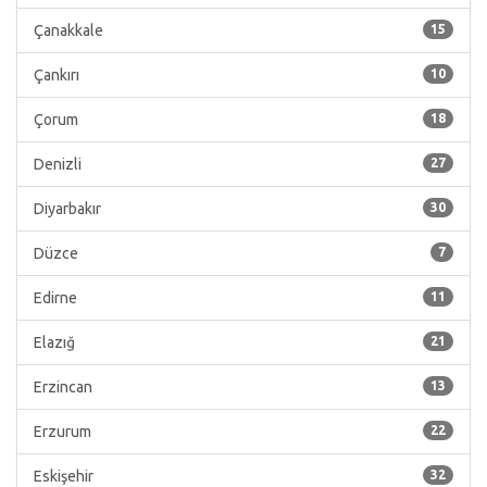
Çanakkale
15
Çankırı
10
Çorum
18
Denizli
27
Diyarbakır
30
Düzce
7
Edirne
11
Elazığ
21
Erzincan
13
Erzurum
22
Eskişehir
32