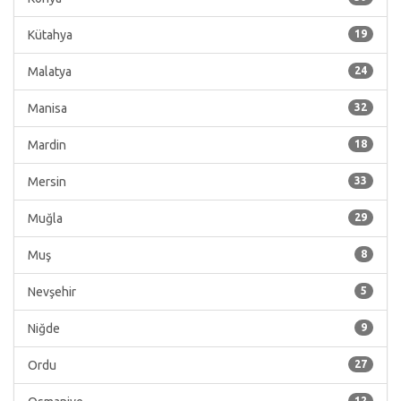
Kütahya
19
Malatya
24
Manisa
32
Mardin
18
Mersin
33
Muğla
29
Muş
8
Nevşehir
5
Niğde
9
Ordu
27
12