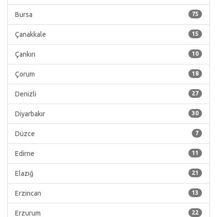
Bursa
75
Çanakkale
15
Çankırı
10
Çorum
18
Denizli
27
Diyarbakır
30
Düzce
7
Edirne
11
Elazığ
21
Erzincan
13
Erzurum
22