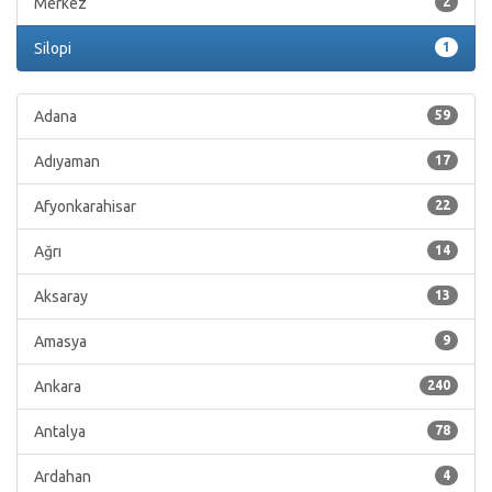
Merkez
2
Silopi
1
Adana
59
Adıyaman
17
Afyonkarahisar
22
Ağrı
14
Aksaray
13
Amasya
9
Ankara
240
Antalya
78
Ardahan
4