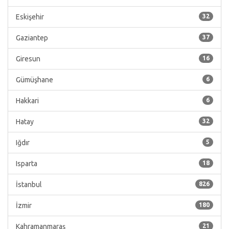
Eskişehir
32
Gaziantep
37
Giresun
16
Gümüşhane
6
Hakkari
6
Hatay
32
Iğdır
5
Isparta
18
İstanbul
826
İzmir
180
Kahramanmaraş
21