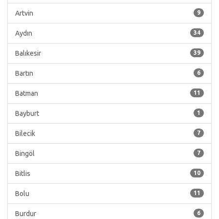
Artvin
9
Aydın
34
Balıkesir
39
Bartın
6
Batman
11
Bayburt
1
Bilecik
7
Bingöl
7
Bitlis
10
Bolu
11
Burdur
6