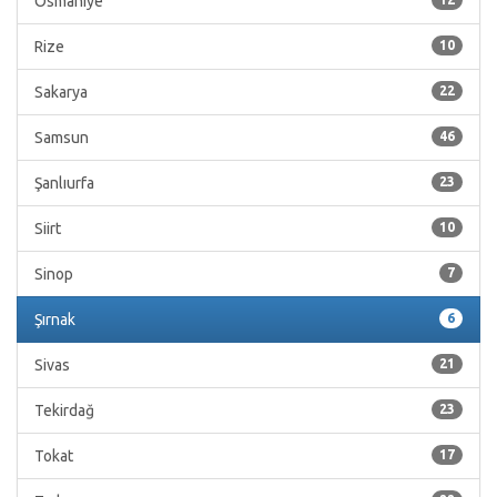
Osmaniye
Rize
10
Sakarya
22
Samsun
46
Şanlıurfa
23
Siirt
10
Sinop
7
Şırnak
6
Sivas
21
Tekirdağ
23
Tokat
17