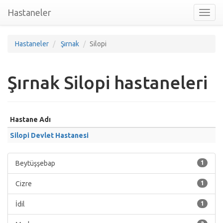
Hastaneler
Toggl
nav
Hastaneler
Şırnak
Silopi
Şırnak Silopi hastaneleri
Hastane Adı
Silopi Devlet Hastanesi
Beytüşşebap
1
Cizre
1
İdil
1