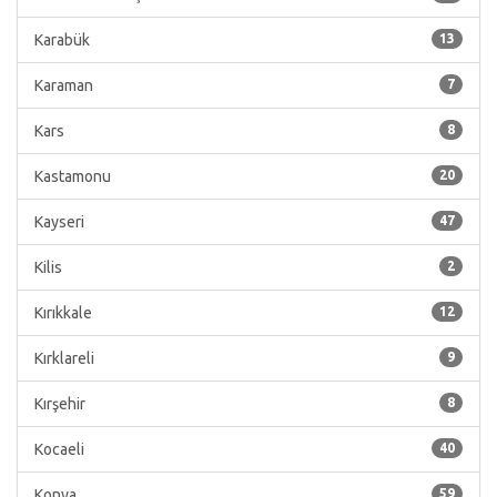
Karabük
13
Karaman
7
Kars
8
Kastamonu
20
Kayseri
47
Kilis
2
Kırıkkale
12
Kırklareli
9
Kırşehir
8
Kocaeli
40
Konya
59