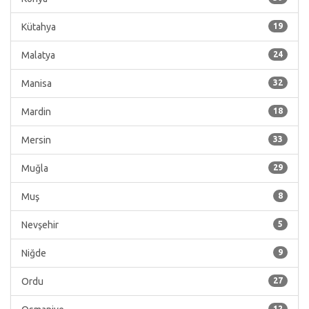
Kütahya
19
Malatya
24
Manisa
32
Mardin
18
Mersin
33
Muğla
29
Muş
8
Nevşehir
5
Niğde
9
Ordu
27
12