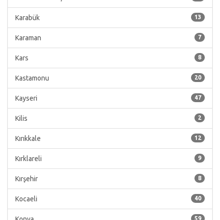
Karabük
13
Karaman
7
Kars
8
Kastamonu
20
Kayseri
47
Kilis
2
Kırıkkale
12
Kırklareli
9
Kırşehir
8
Kocaeli
40
Konya
59