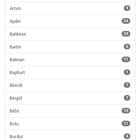
Artvin
9
Aydın
34
Balıkesir
39
Bartın
6
Batman
11
Bayburt
1
Bilecik
7
Bingöl
7
Bitlis
10
Bolu
11
Burdur
6