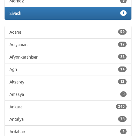
Merkez
6
Sivaslı
1
Adana
59
Adıyaman
17
Afyonkarahisar
22
Ağrı
14
Aksaray
13
Amasya
9
Ankara
240
Antalya
78
Ardahan
4