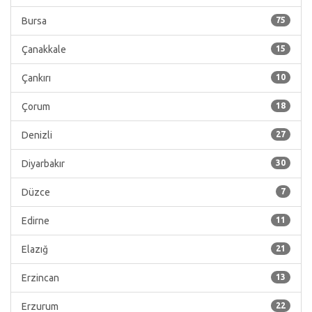
Bursa
75
Çanakkale
15
Çankırı
10
Çorum
18
Denizli
27
Diyarbakır
30
Düzce
7
Edirne
11
Elazığ
21
Erzincan
13
Erzurum
22