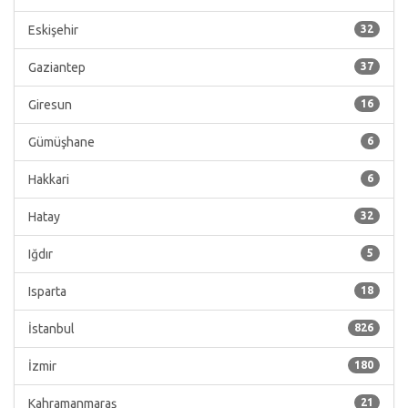
Eskişehir
32
Gaziantep
37
Giresun
16
Gümüşhane
6
Hakkari
6
Hatay
32
Iğdır
5
Isparta
18
İstanbul
826
İzmir
180
Kahramanmaraş
21