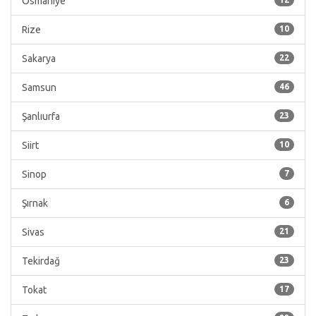
Osmaniye
Rize
10
Sakarya
22
Samsun
46
Şanlıurfa
23
Siirt
10
Sinop
7
Şırnak
6
Sivas
21
Tekirdağ
23
Tokat
17