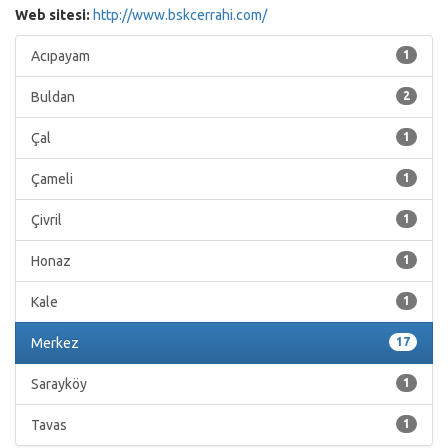
Web sitesi:
http://www.bskcerrahi.com/
Acıpayam
1
Buldan
2
Çal
1
Çameli
1
Çivril
1
Honaz
1
Kale
1
Merkez
17
Sarayköy
1
Tavas
1