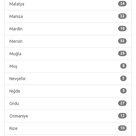
Malatya
24
Manisa
32
Mardin
18
Mersin
33
Muğla
29
Muş
8
Nevşehir
5
Niğde
9
Ordu
27
Osmaniye
12
Rize
10