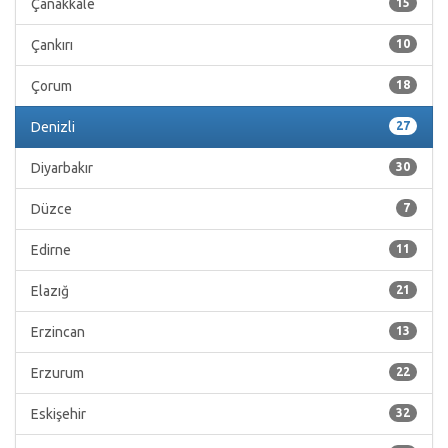
Çanakkale
15
Çankırı
10
Çorum
18
Denizli
27
Diyarbakır
30
Düzce
7
Edirne
11
Elazığ
21
Erzincan
13
Erzurum
22
Eskişehir
32