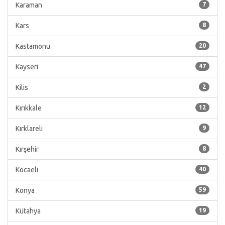
Karaman
7
Kars
8
Kastamonu
20
Kayseri
47
Kilis
2
Kırıkkale
12
Kırklareli
9
Kırşehir
8
Kocaeli
40
Konya
59
Kütahya
19