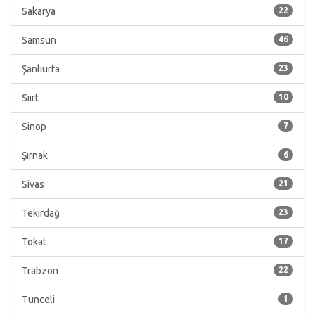
Sakarya
22
Samsun
46
Şanlıurfa
23
Siirt
10
Sinop
7
Şırnak
6
Sivas
21
Tekirdağ
23
Tokat
17
Trabzon
22
Tunceli
1