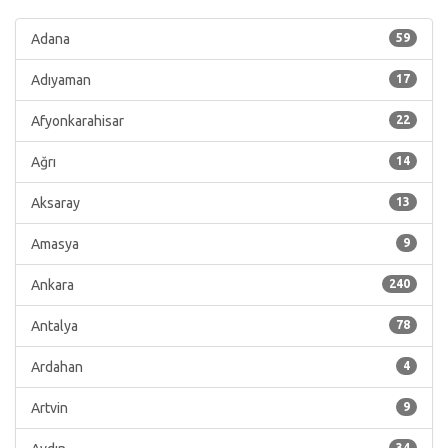
Adana
59
Adıyaman
17
Afyonkarahisar
22
Ağrı
14
Aksaray
13
Amasya
9
Ankara
240
Antalya
78
Ardahan
4
Artvin
9
34