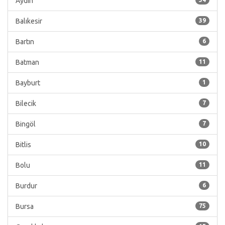
Aydın
Balıkesir
39
Bartın
6
Batman
11
Bayburt
1
Bilecik
7
Bingöl
7
Bitlis
10
Bolu
11
Burdur
6
Bursa
75