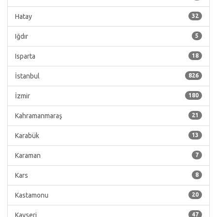
Hatay
32
Iğdır
5
Isparta
18
İstanbul
826
İzmir
180
Kahramanmaraş
21
Karabük
13
Karaman
7
Kars
8
Kastamonu
20
Kayseri
47