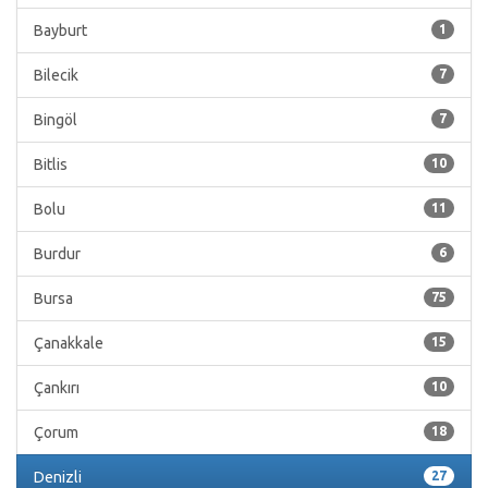
Bayburt
1
Bilecik
7
Bingöl
7
Bitlis
10
Bolu
11
Burdur
6
Bursa
75
Çanakkale
15
Çankırı
10
Çorum
18
Denizli
27