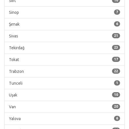
Siirt
10
Sinop
7
Şırnak
6
Sivas
21
Tekirdağ
23
Tokat
17
Trabzon
22
Tunceli
1
Uşak
10
Van
20
Yalova
6