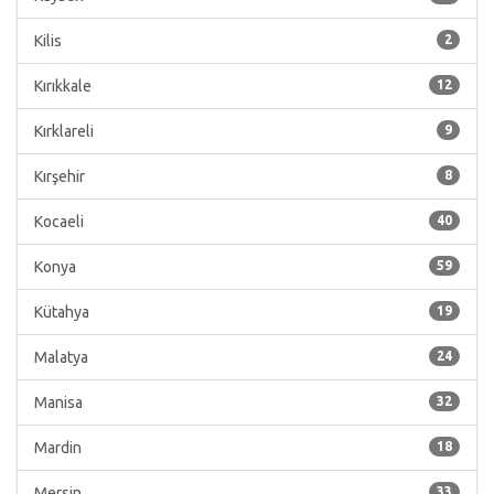
Kilis
2
Kırıkkale
12
Kırklareli
9
Kırşehir
8
Kocaeli
40
Konya
59
Kütahya
19
Malatya
24
Manisa
32
Mardin
18
Mersin
33