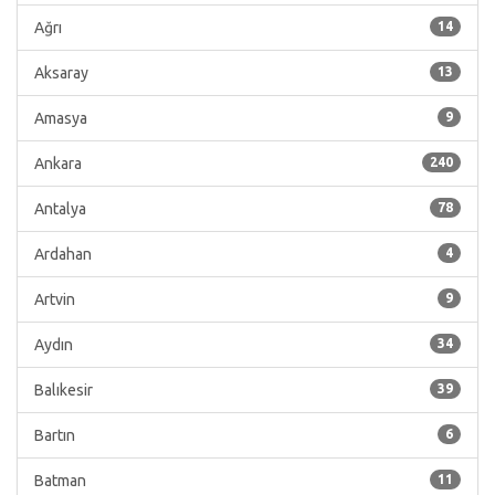
Ağrı
14
Aksaray
13
Amasya
9
Ankara
240
Antalya
78
Ardahan
4
Artvin
9
Aydın
34
Balıkesir
39
Bartın
6
Batman
11