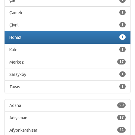
Çal
Çameli
1
Çivril
1
Honaz
1
Kale
1
Merkez
17
Sarayköy
1
Tavas
1
Adana
59
Adıyaman
17
Afyonkarahisar
22