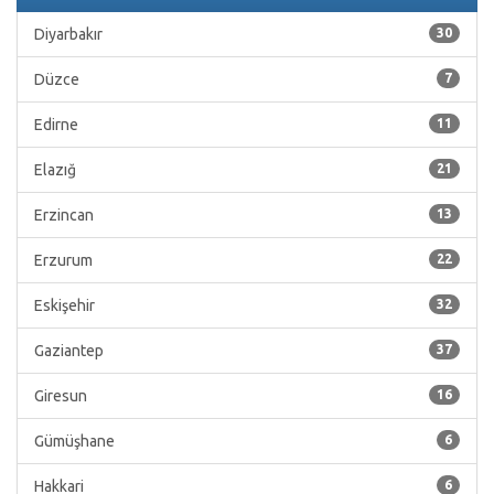
Diyarbakır
30
Düzce
7
Edirne
11
Elazığ
21
Erzincan
13
Erzurum
22
Eskişehir
32
Gaziantep
37
Giresun
16
Gümüşhane
6
Hakkari
6