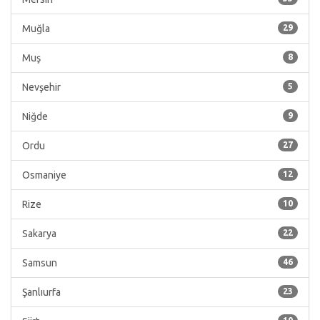
Muğla
29
Muş
8
Nevşehir
5
Niğde
9
Ordu
27
Osmaniye
12
Rize
10
Sakarya
22
Samsun
46
Şanlıurfa
23