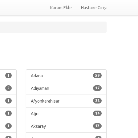
Kurum Ekle
Hastane Girişi
1
Adana
59
2
Adıyaman
17
1
Afyonkarahisar
22
1
Ağrı
14
1
Aksaray
13