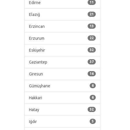
Edirne
11
Elazığ
21
Erzincan
13
Erzurum
22
Eskişehir
32
Gaziantep
37
Giresun
16
Gümüşhane
6
Hakkari
6
Hatay
32
Iğdır
5