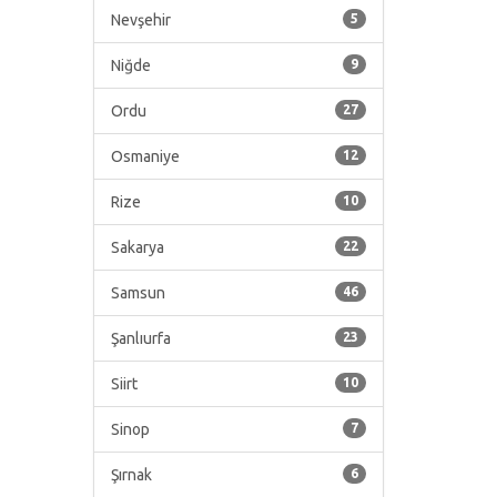
Nevşehir
5
Niğde
9
Ordu
27
Osmaniye
12
Rize
10
Sakarya
22
Samsun
46
Şanlıurfa
23
Siirt
10
Sinop
7
Şırnak
6