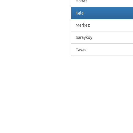
Honaz
Kale
Merkez
Sarayköy
Tavas