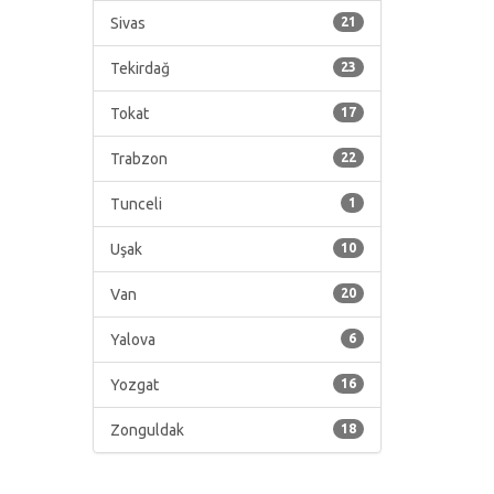
Sivas
21
Tekirdağ
23
Tokat
17
Trabzon
22
Tunceli
1
Uşak
10
Van
20
Yalova
6
Yozgat
16
Zonguldak
18