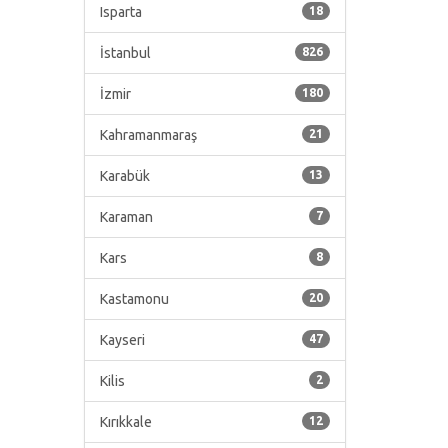
Isparta
18
İstanbul
826
İzmir
180
Kahramanmaraş
21
Karabük
13
Karaman
7
Kars
8
Kastamonu
20
Kayseri
47
Kilis
2
Kırıkkale
12