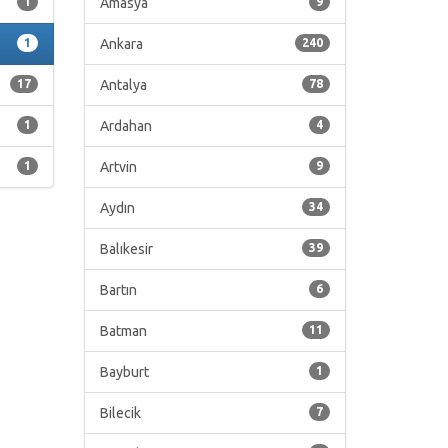
1
Amasya
9
1
Ankara
240
17
Antalya
78
1
Ardahan
4
1
Artvin
9
Aydın
34
Balıkesir
39
Bartın
6
Batman
11
Bayburt
1
Bilecik
7