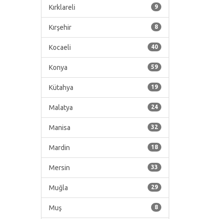
Kırklareli
9
Kırşehir
8
Kocaeli
40
Konya
59
Kütahya
19
Malatya
24
Manisa
32
Mardin
18
Mersin
33
Muğla
29
Muş
8