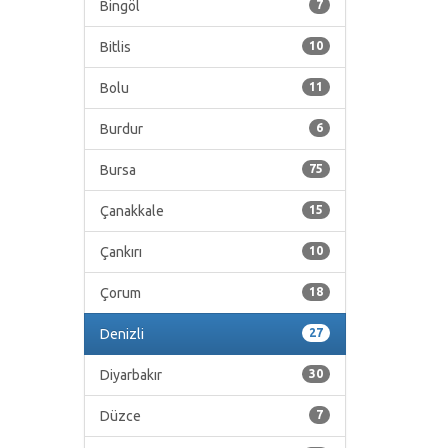
Bingöl
7
Bitlis
10
Bolu
11
Burdur
6
Bursa
75
Çanakkale
15
Çankırı
10
Çorum
18
Denizli
27
Diyarbakır
30
Düzce
7