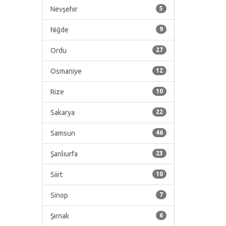
Nevşehir
5
Niğde
9
Ordu
27
Osmaniye
12
Rize
10
Sakarya
22
Samsun
46
Şanlıurfa
23
Siirt
10
Sinop
7
Şırnak
6