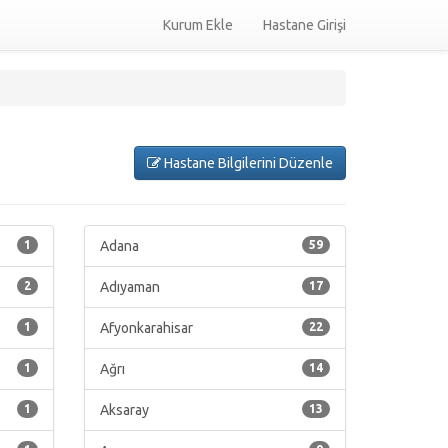
Kurum Ekle
Hastane Girişi
Hastane Bilgilerini Düzenle
1
Adana
59
2
Adıyaman
17
1
Afyonkarahisar
22
1
Ağrı
14
1
Aksaray
13