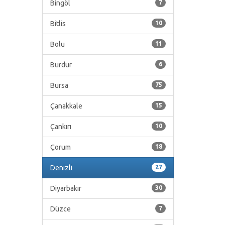
Bingöl
7
Bitlis
10
Bolu
11
Burdur
6
Bursa
75
Çanakkale
15
Çankırı
10
Çorum
18
Denizli
27
Diyarbakır
30
Düzce
7