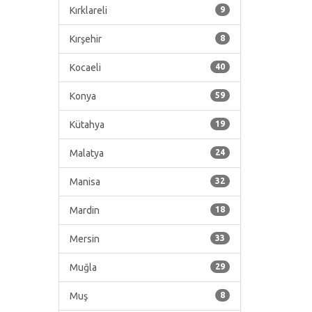
Kırklareli
9
Kırşehir
8
Kocaeli
40
Konya
59
Kütahya
19
Malatya
24
Manisa
32
Mardin
18
Mersin
33
Muğla
29
Muş
8