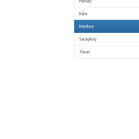
Honaz
Kale
Merkez
Sarayköy
Tavas