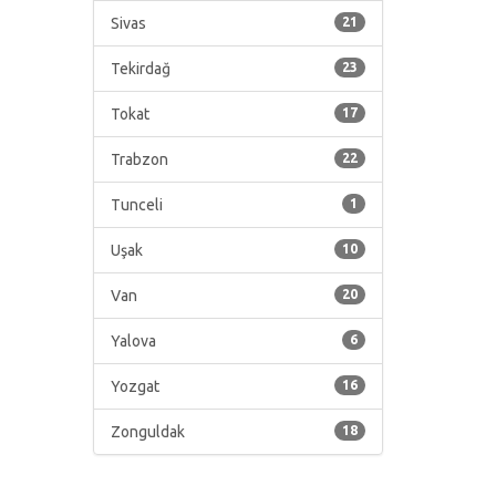
Sivas
21
Tekirdağ
23
Tokat
17
Trabzon
22
Tunceli
1
Uşak
10
Van
20
Yalova
6
Yozgat
16
Zonguldak
18