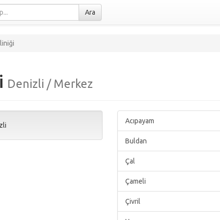
Ara
iniği
i
Denizli / Merkez
Acıpayam
zli
Buldan
Çal
Çameli
Çivril