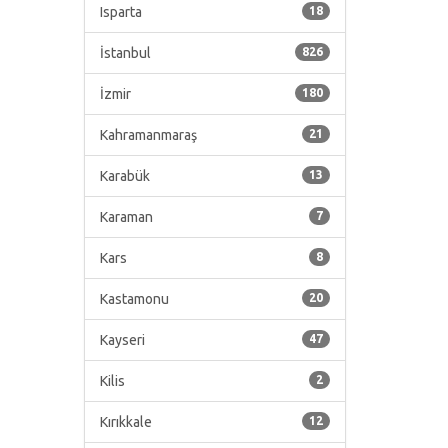
Isparta
18
İstanbul
826
İzmir
180
Kahramanmaraş
21
Karabük
13
Karaman
7
Kars
8
Kastamonu
20
Kayseri
47
Kilis
2
Kırıkkale
12