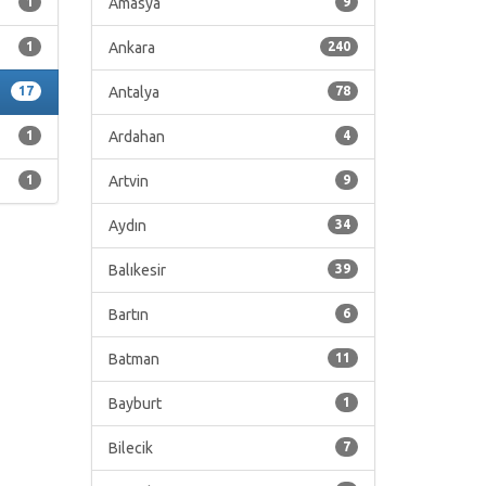
1
Amasya
9
1
Ankara
240
17
Antalya
78
1
Ardahan
4
1
Artvin
9
Aydın
34
Balıkesir
39
Bartın
6
Batman
11
Bayburt
1
Bilecik
7