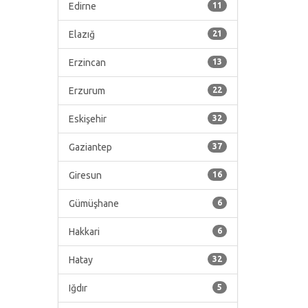
Edirne
11
Elazığ
21
Erzincan
13
Erzurum
22
Eskişehir
32
Gaziantep
37
Giresun
16
Gümüşhane
6
Hakkari
6
Hatay
32
Iğdır
5