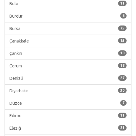
Bolu
11
Burdur
6
Bursa
75
Çanakkale
15
Çankırı
10
Çorum
18
Denizli
27
Diyarbakır
30
Düzce
7
Edirne
11
Elazığ
21