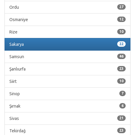
Ordu
27
Osmaniye
12
Rize
10
Sakarya
22
Samsun
46
Şanlıurfa
23
Siirt
10
Sinop
7
Şırnak
6
Sivas
21
Tekirdağ
23