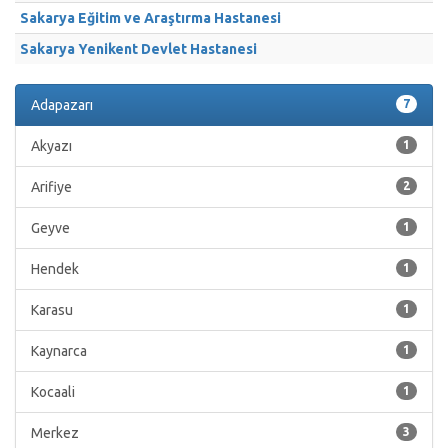
Sakarya Eğitim ve Araştırma Hastanesi
Sakarya Yenikent Devlet Hastanesi
Adapazarı
7
Akyazı
1
Arifiye
2
Geyve
1
Hendek
1
Karasu
1
Kaynarca
1
Kocaali
1
Merkez
3