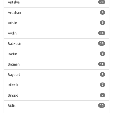
Antalya
78
Ardahan
4
Artvin
9
Aydın
34
Balıkesir
39
Bartın
6
Batman
11
Bayburt
1
Bilecik
7
Bingöl
7
Bitlis
10