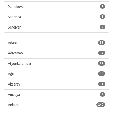
Pamukova
1
Sapanca
1
Serdivan
2
Adana
59
Adıyaman
17
Afyonkarahisar
22
Ağrı
14
Aksaray
13
Amasya
9
Ankara
240