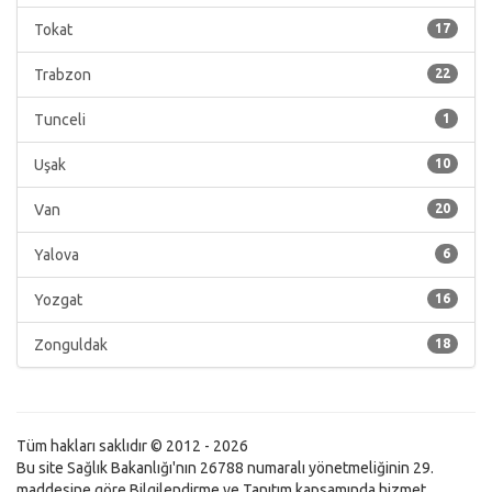
Tokat
17
Trabzon
22
Tunceli
1
Uşak
10
Van
20
Yalova
6
Yozgat
16
Zonguldak
18
Tüm hakları saklıdır © 2012 - 2026
Bu site Sağlık Bakanlığı'nın 26788 numaralı yönetmeliğinin 29.
maddesine göre Bilgilendirme ve Tanıtım kapsamında hizmet