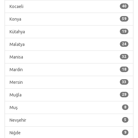
Kocaeli
40
Konya
59
Kütahya
19
Malatya
24
Manisa
32
Mardin
18
Mersin
33
Muğla
29
Muş
8
Nevşehir
5
Niğde
9