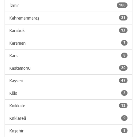
İzmir
180
Kahramanmaraş
21
Karabük
13
Karaman
7
Kars
8
Kastamonu
20
Kayseri
47
Kilis
2
Kırıkkale
12
Kırklareli
9
Kırşehir
8