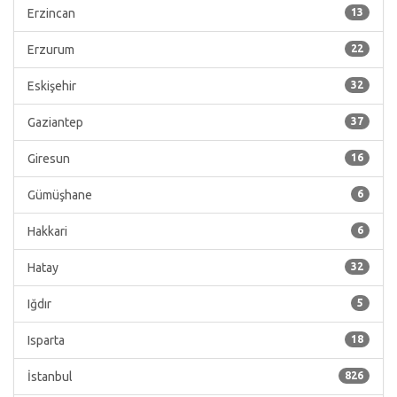
Erzincan
13
Erzurum
22
Eskişehir
32
Gaziantep
37
Giresun
16
Gümüşhane
6
Hakkari
6
Hatay
32
Iğdır
5
Isparta
18
İstanbul
826