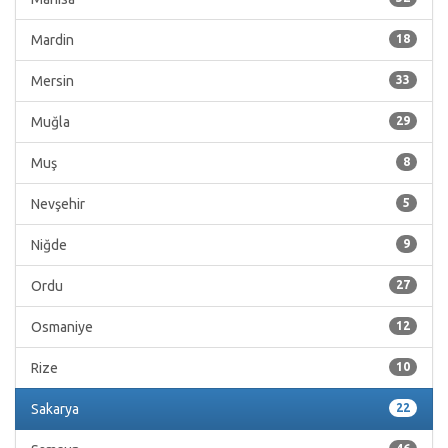
Mardin
18
Mersin
33
Muğla
29
Muş
8
Nevşehir
5
Niğde
9
Ordu
27
Osmaniye
12
Rize
10
Sakarya
22