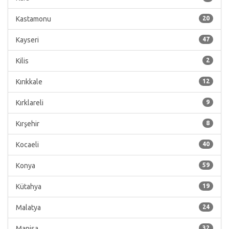
Kastamonu
20
Kayseri
47
Kilis
2
Kırıkkale
12
Kırklareli
9
Kırşehir
8
Kocaeli
40
Konya
59
Kütahya
19
Malatya
24
Manisa
32