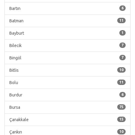
Bartın
6
Batman
11
Bayburt
1
Bilecik
7
Bingöl
7
Bitlis
10
Bolu
11
Burdur
6
Bursa
75
Çanakkale
15
Çankırı
10