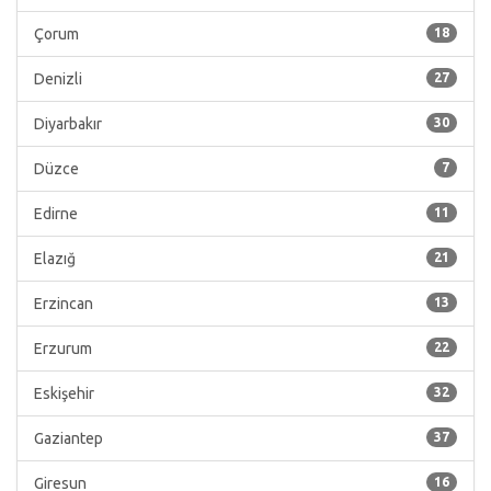
Çorum
18
Denizli
27
Diyarbakır
30
Düzce
7
Edirne
11
Elazığ
21
Erzincan
13
Erzurum
22
Eskişehir
32
Gaziantep
37
Giresun
16