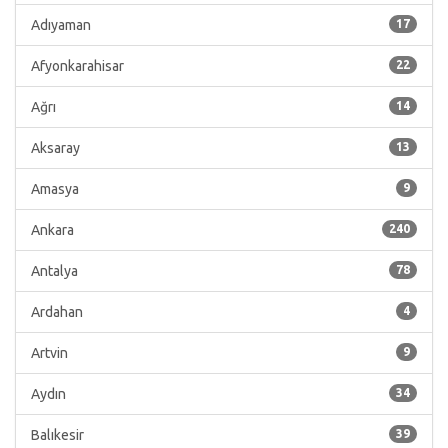
Adıyaman
17
Afyonkarahisar
22
Ağrı
14
Aksaray
13
Amasya
9
Ankara
240
Antalya
78
Ardahan
4
Artvin
9
Aydın
34
Balıkesir
39