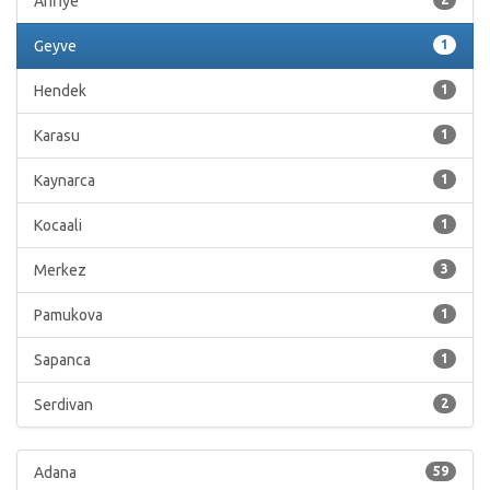
Arifiye
Geyve
1
Hendek
1
Karasu
1
Kaynarca
1
Kocaali
1
Merkez
3
Pamukova
1
Sapanca
1
Serdivan
2
Adana
59