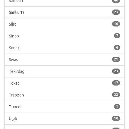
Samsun
46
Şanlıurfa
23
Siirt
10
Sinop
7
Şırnak
6
Sivas
21
Tekirdağ
23
Tokat
17
Trabzon
22
Tunceli
1
Uşak
10