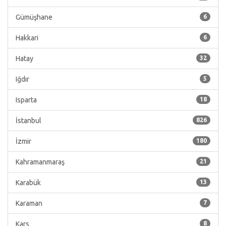
Gümüşhane
6
Hakkari
6
Hatay
32
Iğdır
5
Isparta
18
İstanbul
826
İzmir
180
Kahramanmaraş
21
Karabük
13
Karaman
7
Kars
8