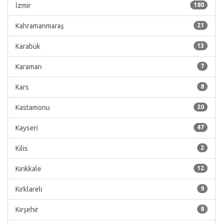
İzmir
180
Kahramanmaraş
21
Karabük
13
Karaman
7
Kars
8
Kastamonu
20
Kayseri
47
Kilis
2
Kırıkkale
12
Kırklareli
9
Kırşehir
8