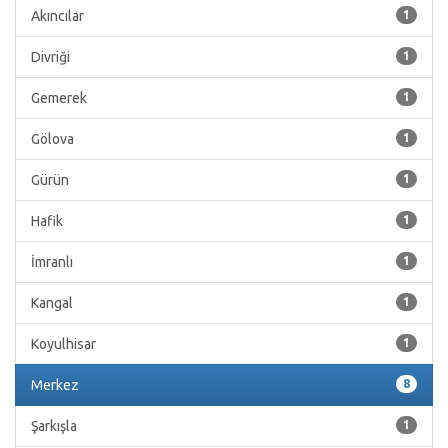
Akıncılar
1
Divriği
1
Gemerek
1
Gölova
1
Gürün
1
Hafik
1
İmranlı
1
Kangal
1
Koyulhisar
1
Merkez
8
Şarkışla
1