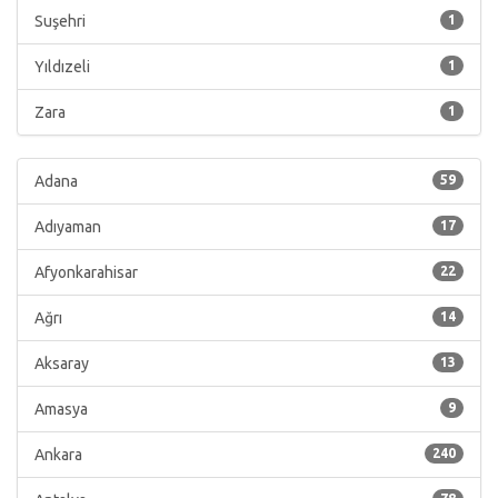
Suşehri
1
Yıldızeli
1
Zara
1
Adana
59
Adıyaman
17
Afyonkarahisar
22
Ağrı
14
Aksaray
13
Amasya
9
Ankara
240