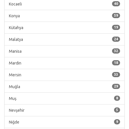
Kocaeli
40
Konya
59
Kütahya
19
Malatya
24
Manisa
32
Mardin
18
Mersin
33
Muğla
29
Muş
8
Nevşehir
5
Niğde
9