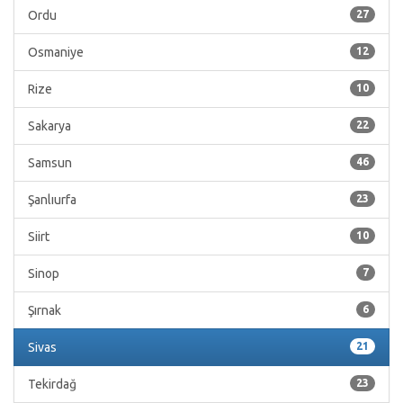
Ordu
27
Osmaniye
12
Rize
10
Sakarya
22
Samsun
46
Şanlıurfa
23
Siirt
10
Sinop
7
Şırnak
6
Sivas
21
Tekirdağ
23