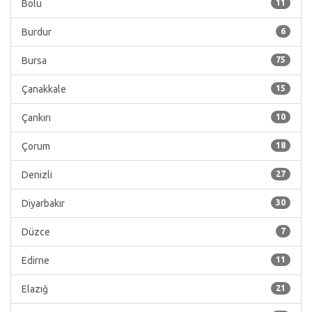
Bolu
11
Burdur
6
Bursa
75
Çanakkale
15
Çankırı
10
Çorum
18
Denizli
27
Diyarbakır
30
Düzce
7
Edirne
11
Elazığ
21