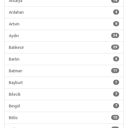
Antalya
78
Ardahan
4
Artvin
9
Aydın
34
Balıkesir
39
Bartın
6
Batman
11
Bayburt
1
Bilecik
7
Bingöl
7
Bitlis
10