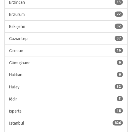
Erzincan
13
Erzurum
22
Eskişehir
32
Gaziantep
37
Giresun
16
Gümüşhane
6
Hakkari
6
Hatay
32
Iğdır
5
Isparta
18
İstanbul
826