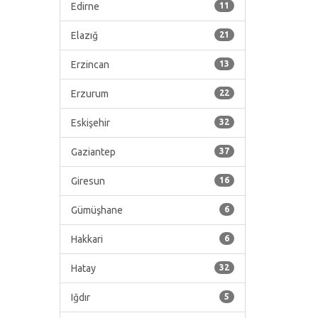
Edirne
11
Elazığ
21
Erzincan
13
Erzurum
22
Eskişehir
32
Gaziantep
37
Giresun
16
Gümüşhane
6
Hakkari
6
Hatay
32
Iğdır
5