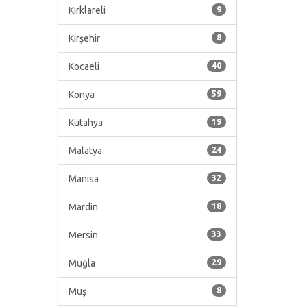
Kırklareli
9
Kırşehir
8
Kocaeli
40
Konya
59
Kütahya
19
Malatya
24
Manisa
32
Mardin
18
Mersin
33
Muğla
29
Muş
8