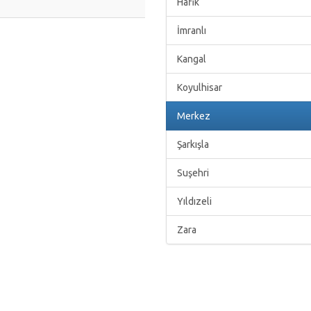
Hafik
İmranlı
Kangal
Koyulhisar
Merkez
Şarkışla
Suşehri
Yıldızeli
Zara