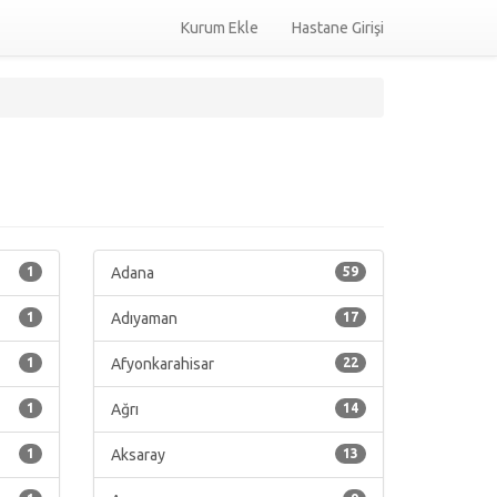
Kurum Ekle
Hastane Girişi
1
Adana
59
1
Adıyaman
17
1
Afyonkarahisar
22
1
Ağrı
14
1
Aksaray
13