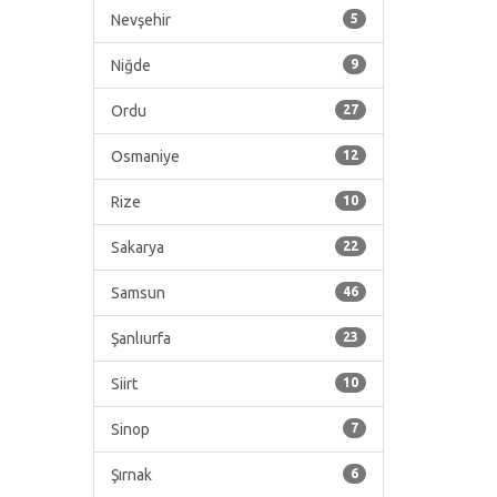
Nevşehir
5
Niğde
9
Ordu
27
Osmaniye
12
Rize
10
Sakarya
22
Samsun
46
Şanlıurfa
23
Siirt
10
Sinop
7
Şırnak
6