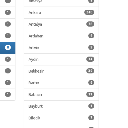
1
Amasya
9
1
Ankara
240
1
Antalya
78
1
Ardahan
4
8
Artvin
9
1
Aydın
34
1
Balıkesir
39
1
Bartın
6
1
Batman
11
Bayburt
1
Bilecik
7