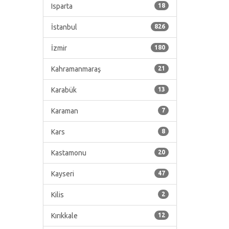
Isparta
18
İstanbul
826
İzmir
180
Kahramanmaraş
21
Karabük
13
Karaman
7
Kars
8
Kastamonu
20
Kayseri
47
Kilis
2
Kırıkkale
12