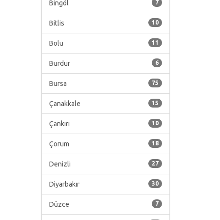
Bingöl
7
Bitlis
10
Bolu
11
Burdur
6
Bursa
75
Çanakkale
15
Çankırı
10
Çorum
18
Denizli
27
Diyarbakır
30
Düzce
7