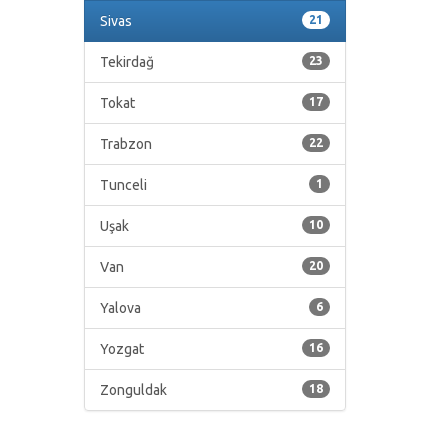
Sivas
21
Tekirdağ
23
Tokat
17
Trabzon
22
Tunceli
1
Uşak
10
Van
20
Yalova
6
Yozgat
16
Zonguldak
18