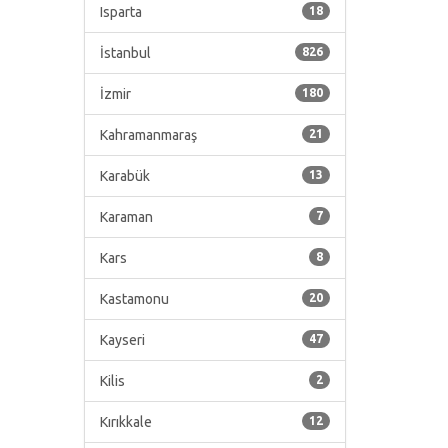
Isparta
18
İstanbul
826
İzmir
180
Kahramanmaraş
21
Karabük
13
Karaman
7
Kars
8
Kastamonu
20
Kayseri
47
Kilis
2
Kırıkkale
12