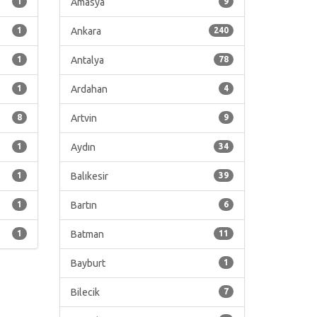
1
Amasya
9
1
Ankara
240
1
Antalya
78
1
Ardahan
4
8
Artvin
9
1
Aydın
34
1
Balıkesir
39
1
Bartın
6
1
Batman
11
Bayburt
1
Bilecik
7