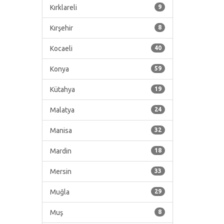
Kırklareli
9
Kırşehir
8
Kocaeli
40
Konya
59
Kütahya
19
Malatya
24
Manisa
32
Mardin
18
Mersin
33
Muğla
29
Muş
8