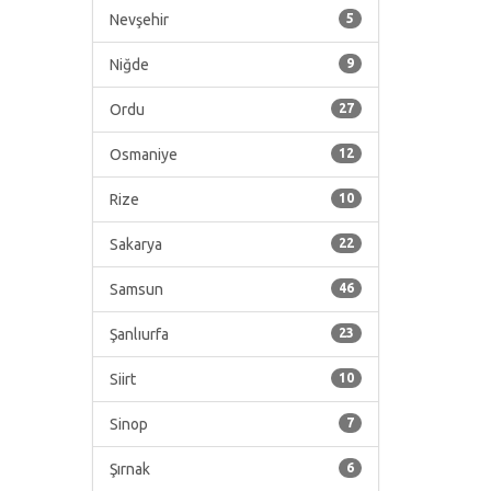
Nevşehir
5
Niğde
9
Ordu
27
Osmaniye
12
Rize
10
Sakarya
22
Samsun
46
Şanlıurfa
23
Siirt
10
Sinop
7
Şırnak
6