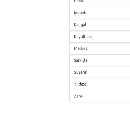
Hafik
İmranlı
Kangal
Koyulhisar
Merkez
Şarkışla
Suşehri
Yıldızeli
Zara