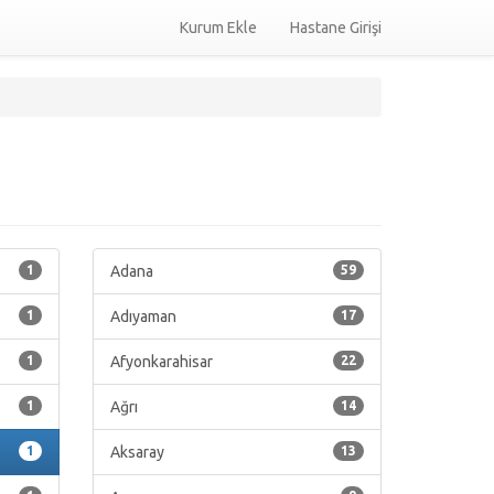
Kurum Ekle
Hastane Girişi
1
Adana
59
1
Adıyaman
17
1
Afyonkarahisar
22
1
Ağrı
14
1
Aksaray
13