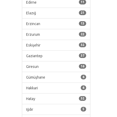
Edirne
11
Elazığ
21
Erzincan
13
Erzurum
22
Eskişehir
32
Gaziantep
37
Giresun
16
Gümüşhane
6
Hakkari
6
Hatay
32
Iğdır
5