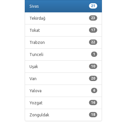
Sivas
21
Tekirdağ
23
Tokat
17
Trabzon
22
Tunceli
1
Uşak
10
Van
20
Yalova
6
Yozgat
16
Zonguldak
18