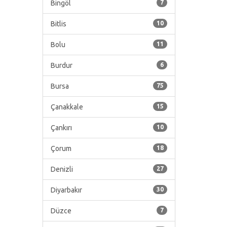
Bingöl
7
Bitlis
10
Bolu
11
Burdur
6
Bursa
75
Çanakkale
15
Çankırı
10
Çorum
18
Denizli
27
Diyarbakır
30
Düzce
7