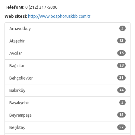
Telefonu:
0 (212) 217-5000
Web sitesi:
http://www.bosphoruskbb.com.tr
Arnavutköy
3
Ataşehir
23
Avcılar
16
Bağcılar
28
Bahçelievler
31
Bakırköy
44
Başakşehir
5
Bayrampaşa
15
Beşiktaş
57