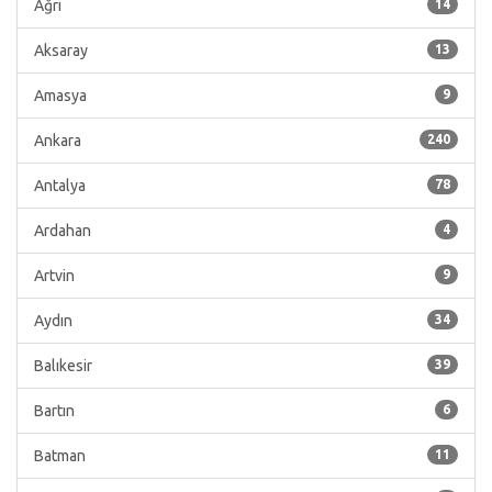
Ağrı
14
Aksaray
13
Amasya
9
Ankara
240
Antalya
78
Ardahan
4
Artvin
9
Aydın
34
Balıkesir
39
Bartın
6
Batman
11