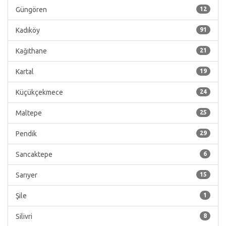
Güngören
12
Kadıköy
91
Kağıthane
21
Kartal
19
Küçükçekmece
24
Maltepe
25
Pendik
29
Sancaktepe
6
Sarıyer
15
Şile
1
Silivri
8