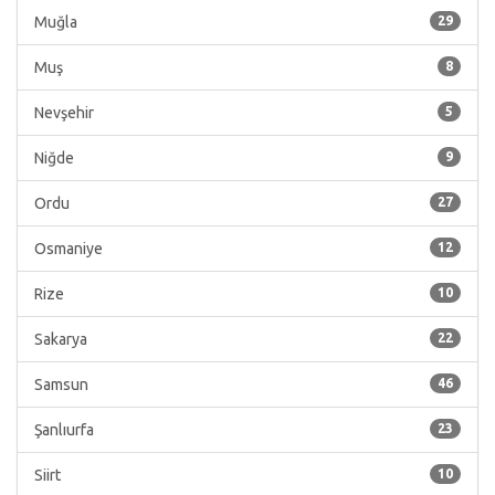
Muğla
29
Muş
8
Nevşehir
5
Niğde
9
Ordu
27
Osmaniye
12
Rize
10
Sakarya
22
Samsun
46
Şanlıurfa
23
Siirt
10