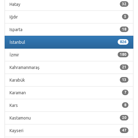
Hatay
32
Iğdır
5
Isparta
18
İstanbul
826
İzmir
180
Kahramanmaraş
21
Karabük
13
Karaman
7
Kars
8
Kastamonu
20
Kayseri
47