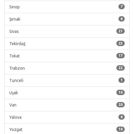
Sinop
7
Şırnak
6
Sivas
21
Tekirdağ
23
Tokat
17
Trabzon
22
Tunceli
1
Uşak
10
Van
20
Yalova
6
Yozgat
16