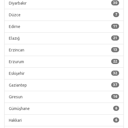
Diyarbakır
30
Düzce
7
Edirne
11
Elazığ
21
Erzincan
13
Erzurum
22
Eskişehir
32
Gaziantep
37
Giresun
16
Gümüşhane
6
Hakkari
6