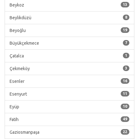
Beykoz
13
Beylikdüzü
8
Beyoğlu
19
Büyükçekmece
7
Çatalca
1
Çekmeköy
3
Esenler
16
Esenyurt
11
Eyüp
10
Fatih
49
Gaziosmanpaşa
22