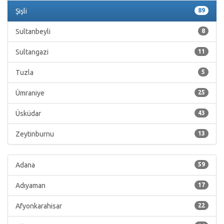
Şişli
89
Sultanbeyli
8
Sultangazi
11
Tuzla
5
Ümraniye
25
Üsküdar
43
Zeytinburnu
13
Adana
59
Adıyaman
17
Afyonkarahisar
22