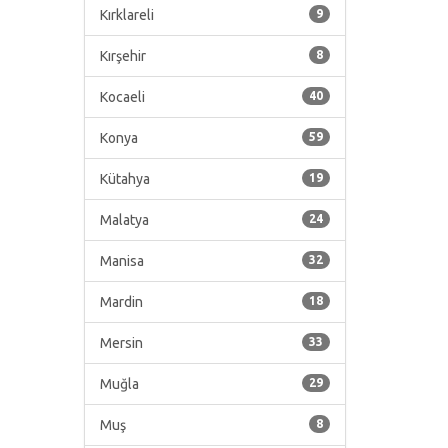
Kırklareli
9
Kırşehir
8
Kocaeli
40
Konya
59
Kütahya
19
Malatya
24
Manisa
32
Mardin
18
Mersin
33
Muğla
29
Muş
8