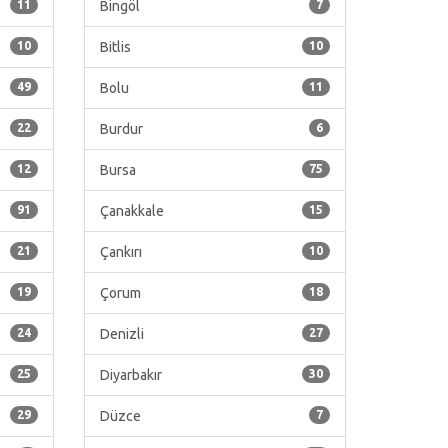
11
Bingöl
7
10
Bitlis
10
49
Bolu
11
22
Burdur
6
12
Bursa
75
91
Çanakkale
15
21
Çankırı
10
19
Çorum
18
24
Denizli
27
25
Diyarbakır
30
29
Düzce
7