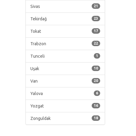
Sivas
21
Tekirdağ
23
Tokat
17
Trabzon
22
Tunceli
1
Uşak
10
Van
20
Yalova
6
Yozgat
16
Zonguldak
18