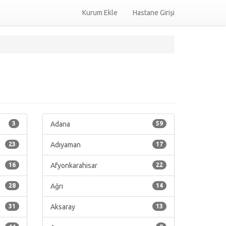
Kurum Ekle
Hastane Girişi
3
Adana
59
23
Adıyaman
17
16
Afyonkarahisar
22
28
Ağrı
14
31
Aksaray
13