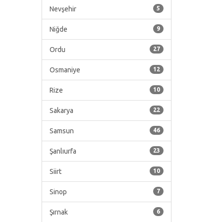
Nevşehir
5
Niğde
9
Ordu
27
Osmaniye
12
Rize
10
Sakarya
22
Samsun
46
Şanlıurfa
23
Siirt
10
Sinop
7
Şırnak
6