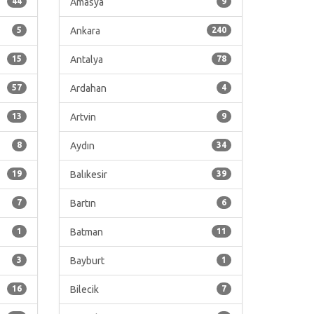
44
Amasya
9
5
Ankara
240
15
Antalya
78
57
Ardahan
4
13
Artvin
9
8
Aydın
34
19
Balıkesir
39
7
Bartın
6
1
Batman
11
3
Bayburt
1
16
Bilecik
7