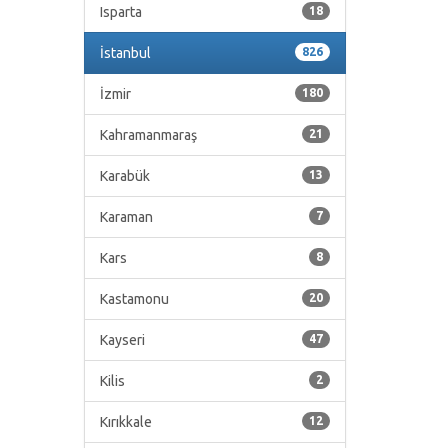
Isparta
18
İstanbul
826
İzmir
180
Kahramanmaraş
21
Karabük
13
Karaman
7
Kars
8
Kastamonu
20
Kayseri
47
Kilis
2
Kırıkkale
12