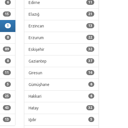
6
Edirne
11
15
Elazığ
21
1
Erzincan
13
8
Erzurum
22
89
Eskişehir
32
8
Gaziantep
37
11
Giresun
16
5
Gümüşhane
6
25
Hakkari
6
43
Hatay
32
13
Iğdır
5