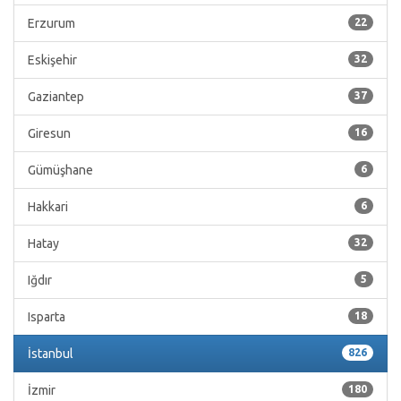
Erzurum
22
Eskişehir
32
Gaziantep
37
Giresun
16
Gümüşhane
6
Hakkari
6
Hatay
32
Iğdır
5
Isparta
18
İstanbul
826
İzmir
180