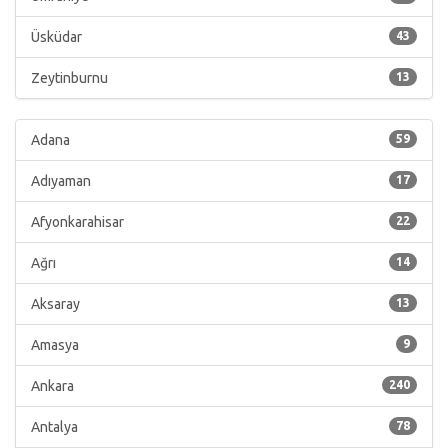
Üsküdar
43
Zeytinburnu
13
Adana
59
Adıyaman
17
Afyonkarahisar
22
Ağrı
14
Aksaray
13
Amasya
9
Ankara
240
Antalya
78