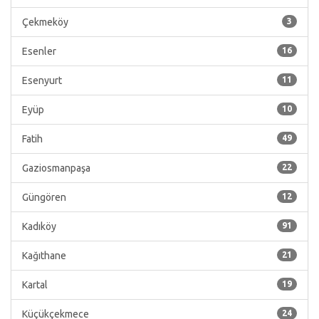
Çekmeköy
3
Esenler
16
Esenyurt
11
Eyüp
10
Fatih
49
Gaziosmanpaşa
22
Güngören
12
Kadıköy
91
Kağıthane
21
Kartal
19
Küçükçekmece
24