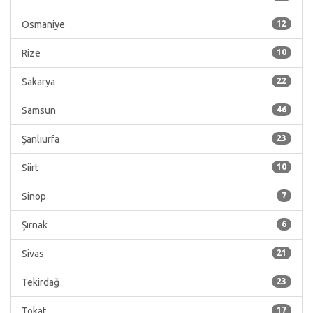
Osmaniye
12
Rize
10
Sakarya
22
Samsun
46
Şanlıurfa
23
Siirt
10
Sinop
7
Şırnak
6
Sivas
21
Tekirdağ
23
Tokat
17