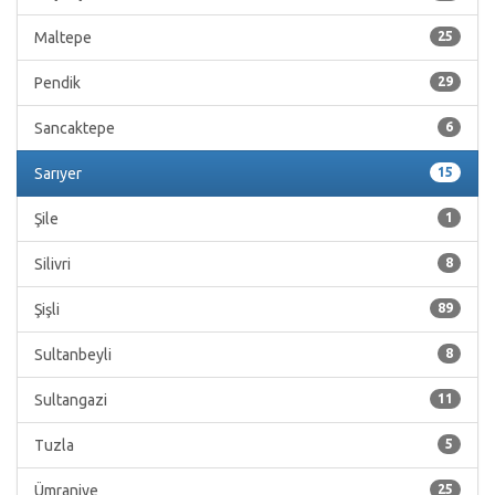
Maltepe
25
Pendik
29
Sancaktepe
6
Sarıyer
15
Şile
1
Silivri
8
Şişli
89
Sultanbeyli
8
Sultangazi
11
Tuzla
5
Ümraniye
25