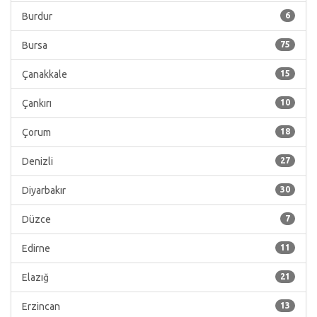
Burdur
6
Bursa
75
Çanakkale
15
Çankırı
10
Çorum
18
Denizli
27
Diyarbakır
30
Düzce
7
Edirne
11
Elazığ
21
Erzincan
13