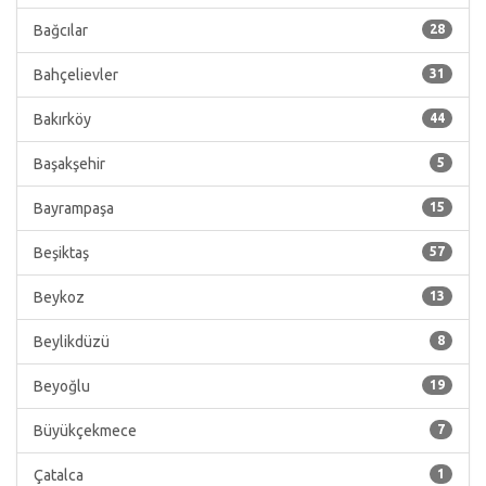
Bağcılar
28
Bahçelievler
31
Bakırköy
44
Başakşehir
5
Bayrampaşa
15
Beşiktaş
57
Beykoz
13
Beylikdüzü
8
Beyoğlu
19
Büyükçekmece
7
Çatalca
1