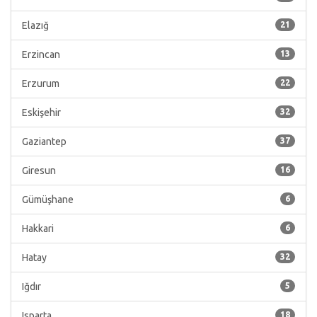
Elazığ
21
Erzincan
13
Erzurum
22
Eskişehir
32
Gaziantep
37
Giresun
16
Gümüşhane
6
Hakkari
6
Hatay
32
Iğdır
5
Isparta
18