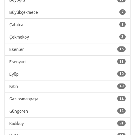
Beyoğlu
Büyükçekmece
7
Çatalca
1
Çekmeköy
3
Esenler
16
Esenyurt
11
Eyüp
10
Fatih
49
Gaziosmanpaşa
22
Güngören
12
Kadıköy
91