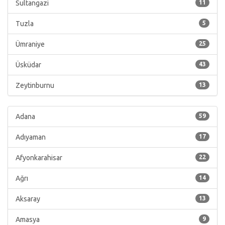
Sultangazi
11
Tuzla
5
Ümraniye
25
Üsküdar
43
Zeytinburnu
13
Adana
59
Adıyaman
17
Afyonkarahisar
22
Ağrı
14
Aksaray
13
Amasya
9