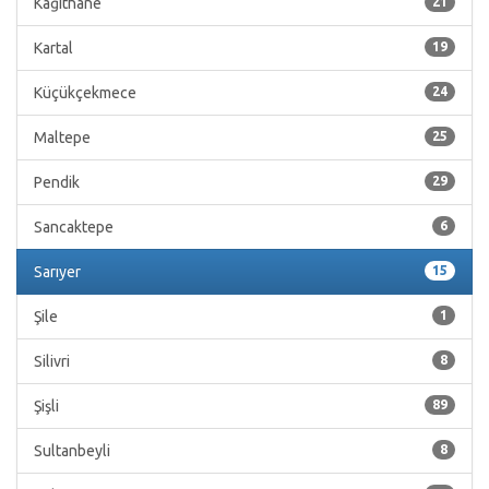
Kağıthane
21
Kartal
19
Küçükçekmece
24
Maltepe
25
Pendik
29
Sancaktepe
6
Sarıyer
15
Şile
1
Silivri
8
Şişli
89
Sultanbeyli
8