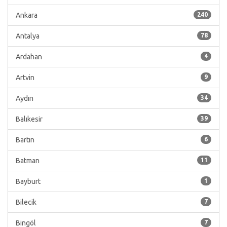
Ankara
240
Antalya
78
Ardahan
4
Artvin
9
Aydın
34
Balıkesir
39
Bartın
6
Batman
11
Bayburt
1
Bilecik
7
Bingöl
7