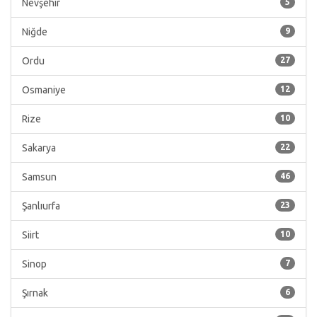
Nevşehir
5
Niğde
9
Ordu
27
Osmaniye
12
Rize
10
Sakarya
22
Samsun
46
Şanlıurfa
23
Siirt
10
Sinop
7
Şırnak
6