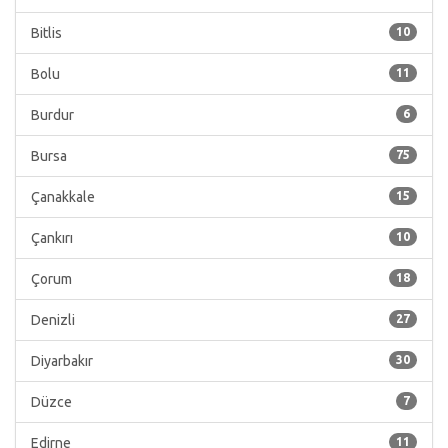
Bitlis
10
Bolu
11
Burdur
6
Bursa
75
Çanakkale
15
Çankırı
10
Çorum
18
Denizli
27
Diyarbakır
30
Düzce
7
Edirne
11