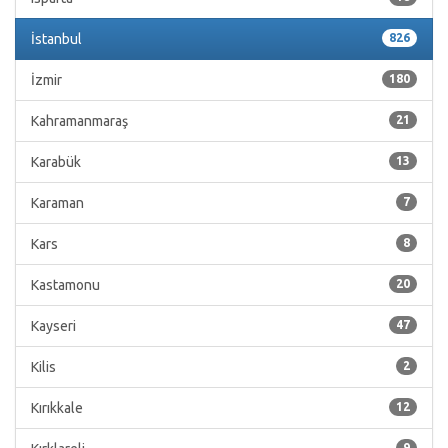
İstanbul
826
İzmir
180
Kahramanmaraş
21
Karabük
13
Karaman
7
Kars
8
Kastamonu
20
Kayseri
47
Kilis
2
Kırıkkale
12
9