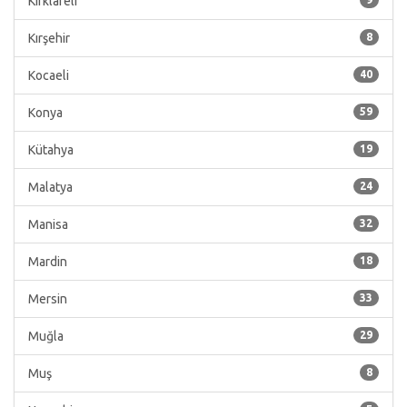
Kırklareli
Kırşehir
8
Kocaeli
40
Konya
59
Kütahya
19
Malatya
24
Manisa
32
Mardin
18
Mersin
33
Muğla
29
Muş
8