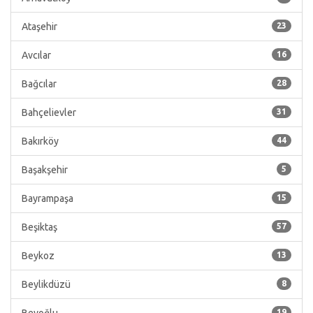
Ataşehir
23
Avcılar
16
Bağcılar
28
Bahçelievler
31
Bakırköy
44
Başakşehir
5
Bayrampaşa
15
Beşiktaş
57
Beykoz
13
Beylikdüzü
8
19