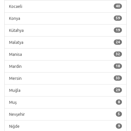
Kocaeli
40
Konya
59
Kütahya
19
Malatya
24
Manisa
32
Mardin
18
Mersin
33
Muğla
29
Muş
8
Nevşehir
5
Niğde
9