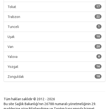
Tokat
17
Trabzon
22
Tunceli
1
Uşak
10
Van
20
Yalova
6
Yozgat
16
Zonguldak
18
Tüm hakları saklıdır © 2012 - 2026
Bu site Sağlık Bakanlığı'nın 26788 numaralı yönetmeliğinin 29.
maddesine göre Bilgilendirme ve Tanıtım kapsamında hizmet