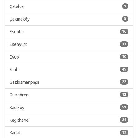
Çatalca
1
Çekmeköy
3
Esenler
16
Esenyurt
11
Eyüp
10
Fatih
49
Gaziosmanpaşa
22
Güngören
12
Kadıköy
91
Kağıthane
21
Kartal
19