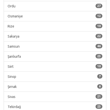
Ordu
27
Osmaniye
12
Rize
10
Sakarya
22
Samsun
46
Şanlıurfa
23
Siirt
10
Sinop
7
Şırnak
6
Sivas
21
Tekirdağ
23