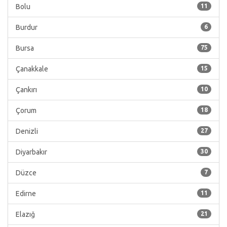
Bolu
11
Burdur
6
Bursa
75
Çanakkale
15
Çankırı
10
Çorum
18
Denizli
27
Diyarbakır
30
Düzce
7
Edirne
11
Elazığ
21