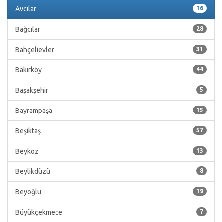
Avcılar
16
Bağcılar
28
Bahçelievler
31
Bakırköy
44
Başakşehir
5
Bayrampaşa
15
Beşiktaş
57
Beykoz
13
Beylikdüzü
8
Beyoğlu
19
Büyükçekmece
7