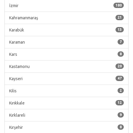
İzmir
180
Kahramanmaraş
21
Karabük
13
Karaman
7
Kars
8
Kastamonu
20
Kayseri
47
Kilis
2
Kırıkkale
12
Kırklareli
9
Kırşehir
8