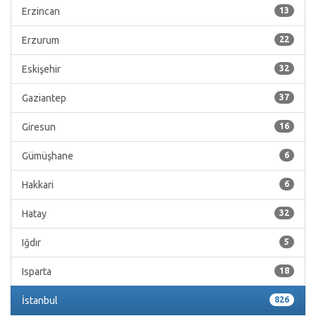
Erzincan
13
Erzurum
22
Eskişehir
32
Gaziantep
37
Giresun
16
Gümüşhane
6
Hakkari
6
Hatay
32
Iğdır
5
Isparta
18
İstanbul
826