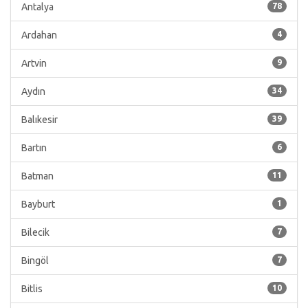
Antalya
78
Ardahan
4
Artvin
9
Aydın
34
Balıkesir
39
Bartın
6
Batman
11
Bayburt
1
Bilecik
7
Bingöl
7
Bitlis
10