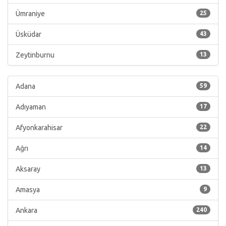
Ümraniye
25
Üsküdar
43
Zeytinburnu
13
Adana
59
Adıyaman
17
Afyonkarahisar
22
Ağrı
14
Aksaray
13
Amasya
9
Ankara
240