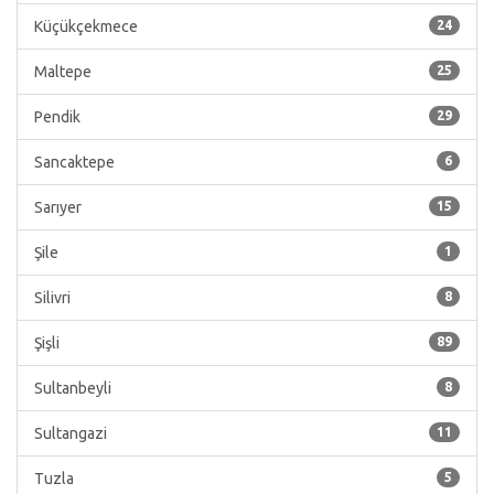
Küçükçekmece
24
Maltepe
25
Pendik
29
Sancaktepe
6
Sarıyer
15
Şile
1
Silivri
8
Şişli
89
Sultanbeyli
8
Sultangazi
11
Tuzla
5