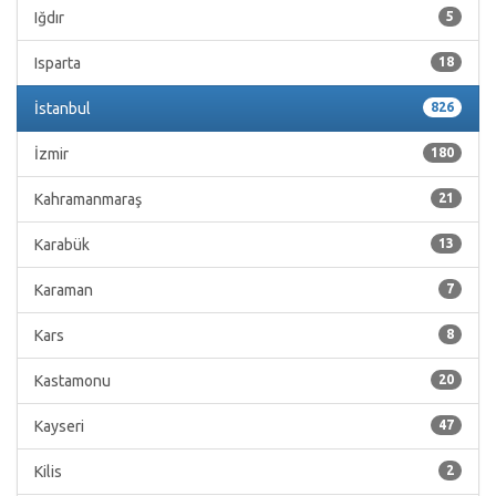
Iğdır
5
Isparta
18
İstanbul
826
İzmir
180
Kahramanmaraş
21
Karabük
13
Karaman
7
Kars
8
Kastamonu
20
Kayseri
47
Kilis
2