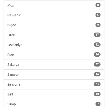
Muş
8
Nevşehir
5
Niğde
9
Ordu
27
Osmaniye
12
Rize
10
Sakarya
22
Samsun
46
Şanlıurfa
23
Siirt
10
Sinop
7