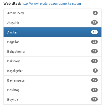
Web sitesi:
http://www.avcilarcozumtipmerkezi.com
Arnavutköy
3
Ataşehir
23
Avcılar
16
Bağcılar
28
Bahçelievler
31
Bakırköy
44
Başakşehir
5
Bayrampaşa
15
Beşiktaş
57
Beykoz
13