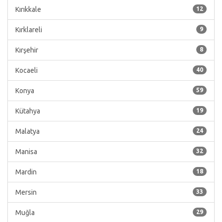
Kırıkkale
12
Kırklareli
9
Kırşehir
8
Kocaeli
40
Konya
59
Kütahya
19
Malatya
24
Manisa
32
Mardin
18
Mersin
33
Muğla
29