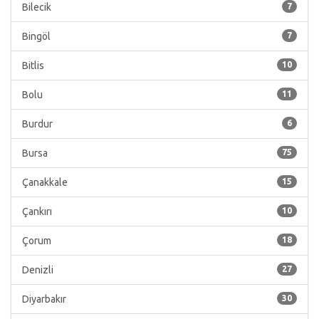
Bilecik
7
Bingöl
7
Bitlis
10
Bolu
11
Burdur
6
Bursa
75
Çanakkale
15
Çankırı
10
Çorum
18
Denizli
27
Diyarbakır
30