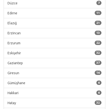
Düzce
7
Edirne
11
Elazığ
21
Erzincan
13
Erzurum
22
Eskişehir
32
Gaziantep
37
Giresun
16
Gümüşhane
6
Hakkari
6
Hatay
32