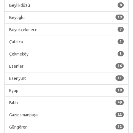
Beylikdüzü
8
Beyoğlu
19
Büyükçekmece
7
Çatalca
1
Çekmeköy
3
Esenler
16
Esenyurt
11
Eyüp
10
Fatih
49
Gaziosmanpaşa
22
Güngören
12