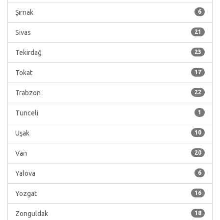
Şırnak
6
Sivas
21
Tekirdağ
23
Tokat
17
Trabzon
22
Tunceli
1
Uşak
10
Van
20
Yalova
6
Yozgat
16
Zonguldak
18