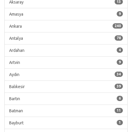
Aksaray
13
Amasya
9
Ankara
240
Antalya
78
Ardahan
4
Artvin
9
Aydın
34
Balıkesir
39
Bartın
6
Batman
11
Bayburt
1