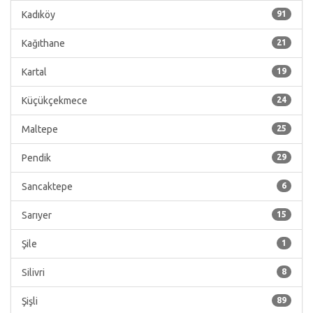
Kadıköy
91
Kağıthane
21
Kartal
19
Küçükçekmece
24
Maltepe
25
Pendik
29
Sancaktepe
6
Sarıyer
15
Şile
1
Silivri
8
Şişli
89