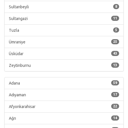
Sultanbeyli
8
Sultangazi
11
Tuzla
5
Ümraniye
25
Üsküdar
43
Zeytinburnu
13
Adana
59
Adıyaman
17
Afyonkarahisar
22
Ağrı
14