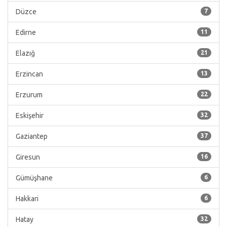
Düzce
7
Edirne
11
Elazığ
21
Erzincan
13
Erzurum
22
Eskişehir
32
Gaziantep
37
Giresun
16
Gümüşhane
6
Hakkari
6
Hatay
32