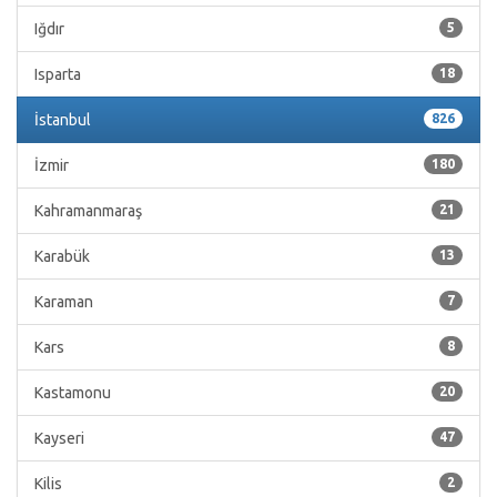
Iğdır
5
Isparta
18
İstanbul
826
İzmir
180
Kahramanmaraş
21
Karabük
13
Karaman
7
Kars
8
Kastamonu
20
Kayseri
47
Kilis
2