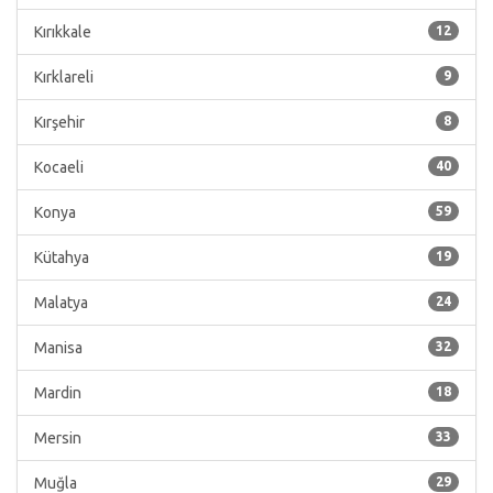
Kırıkkale
12
Kırklareli
9
Kırşehir
8
Kocaeli
40
Konya
59
Kütahya
19
Malatya
24
Manisa
32
Mardin
18
Mersin
33
Muğla
29