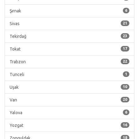
Şırnak
6
Sivas
21
Tekirdağ
23
Tokat
17
Trabzon
22
Tunceli
1
Uşak
10
Van
20
Yalova
6
Yozgat
16
Zonguldak
18