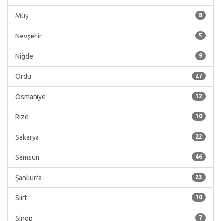
Muş
8
Nevşehir
5
Niğde
9
Ordu
27
Osmaniye
12
Rize
10
Sakarya
22
Samsun
46
Şanlıurfa
23
Siirt
10
Sinop
7