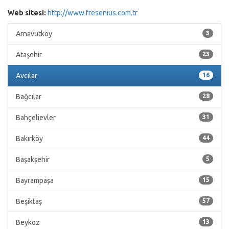
Web sitesi:
http://www.fresenius.com.tr
Arnavutköy
3
Ataşehir
23
Avcılar
16
Bağcılar
28
Bahçelievler
31
Bakırköy
44
Başakşehir
5
Bayrampaşa
15
Beşiktaş
57
Beykoz
13