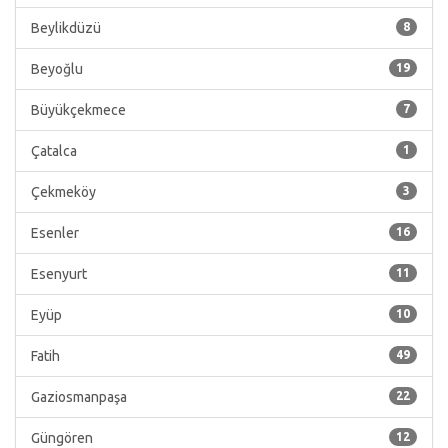
Beylikdüzü
8
Beyoğlu
19
Büyükçekmece
7
Çatalca
1
Çekmeköy
3
Esenler
16
Esenyurt
11
Eyüp
10
Fatih
49
Gaziosmanpaşa
22
Güngören
12