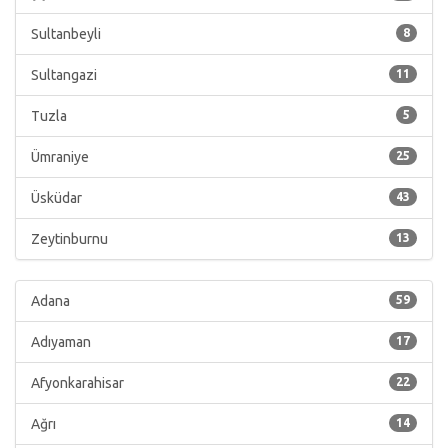
Sultanbeyli
8
Sultangazi
11
Tuzla
5
Ümraniye
25
Üsküdar
43
Zeytinburnu
13
Adana
59
Adıyaman
17
Afyonkarahisar
22
Ağrı
14