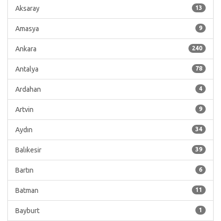
Aksaray
13
Amasya
9
Ankara
240
Antalya
78
Ardahan
4
Artvin
9
Aydın
34
Balıkesir
39
Bartın
6
Batman
11
Bayburt
1