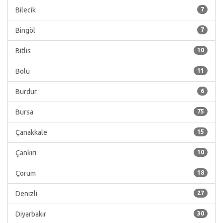
Bilecik
7
Bingöl
7
Bitlis
10
Bolu
11
Burdur
6
Bursa
75
Çanakkale
15
Çankırı
10
Çorum
18
Denizli
27
Diyarbakır
30