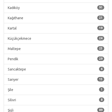
Kadıköy
91
Kağıthane
21
Kartal
19
Küçükçekmece
24
Maltepe
25
Pendik
29
Sancaktepe
6
Sarıyer
15
Şile
1
Silivri
8
Şişli
89