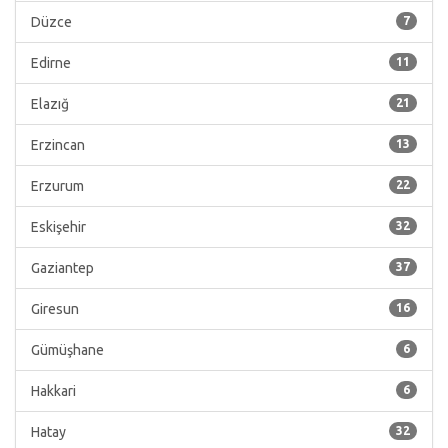
Düzce
7
Edirne
11
Elazığ
21
Erzincan
13
Erzurum
22
Eskişehir
32
Gaziantep
37
Giresun
16
Gümüşhane
6
Hakkari
6
Hatay
32