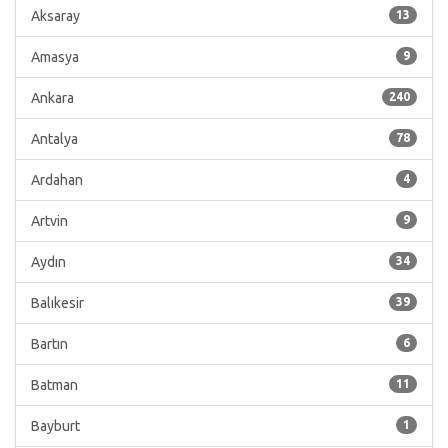
Aksaray
13
Amasya
9
Ankara
240
Antalya
78
Ardahan
4
Artvin
9
Aydın
34
Balıkesir
39
Bartın
6
Batman
11
Bayburt
1