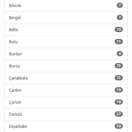
Bilecik
7
Bingöl
7
Bitlis
10
Bolu
11
Burdur
6
Bursa
75
Çanakkale
15
Çankırı
10
Çorum
18
Denizli
27
Diyarbakır
30