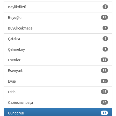
Beylikdüzü
8
Beyoğlu
19
Büyükçekmece
7
Çatalca
1
Çekmeköy
3
Esenler
16
Esenyurt
11
Eyüp
10
Fatih
49
Gaziosmanpaşa
22
Güngören
12