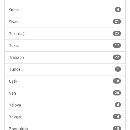
Şırnak
6
Sivas
21
Tekirdağ
23
Tokat
17
Trabzon
22
Tunceli
1
Uşak
10
Van
20
Yalova
6
Yozgat
16
Zonguldak
18