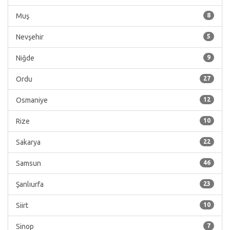
Muş
8
Nevşehir
5
Niğde
9
Ordu
27
Osmaniye
12
Rize
10
Sakarya
22
Samsun
46
Şanlıurfa
23
Siirt
10
Sinop
7