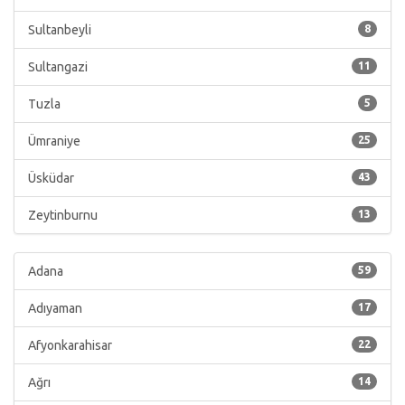
Sultanbeyli
8
Sultangazi
11
Tuzla
5
Ümraniye
25
Üsküdar
43
Zeytinburnu
13
Adana
59
Adıyaman
17
Afyonkarahisar
22
Ağrı
14