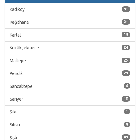
Kadıköy
91
Kağıthane
21
Kartal
19
Küçükçekmece
24
Maltepe
25
Pendik
29
Sancaktepe
6
Sarıyer
15
Şile
1
Silivri
8
Şişli
89