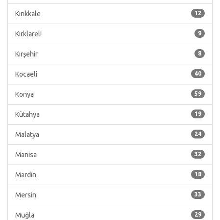
Kırıkkale
12
Kırklareli
9
Kırşehir
8
Kocaeli
40
Konya
59
Kütahya
19
Malatya
24
Manisa
32
Mardin
18
Mersin
33
Muğla
29