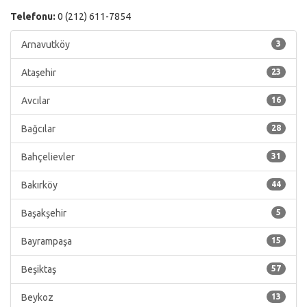
Telefonu:
0 (212) 611-7854
Arnavutköy
3
Ataşehir
23
Avcılar
16
Bağcılar
28
Bahçelievler
31
Bakırköy
44
Başakşehir
5
Bayrampaşa
15
Beşiktaş
57
Beykoz
13