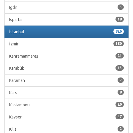
Iğdır
5
Isparta
18
İstanbul
826
İzmir
180
Kahramanmaraş
21
Karabük
13
Karaman
7
Kars
8
Kastamonu
20
Kayseri
47
Kilis
2