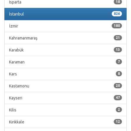
Isparta
18
İstanbul
826
İzmir
180
Kahramanmaraş
21
Karabük
13
Karaman
7
Kars
8
Kastamonu
20
Kayseri
47
Kilis
2
Kırıkkale
12