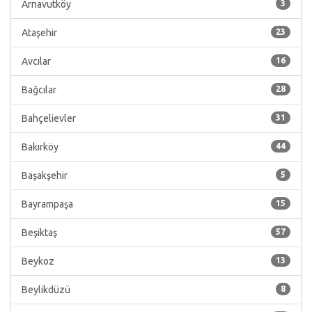
Arnavutköy
3
Ataşehir
23
Avcılar
16
Bağcılar
28
Bahçelievler
31
Bakırköy
44
Başakşehir
5
Bayrampaşa
15
Beşiktaş
57
Beykoz
13
Beylikdüzü
8