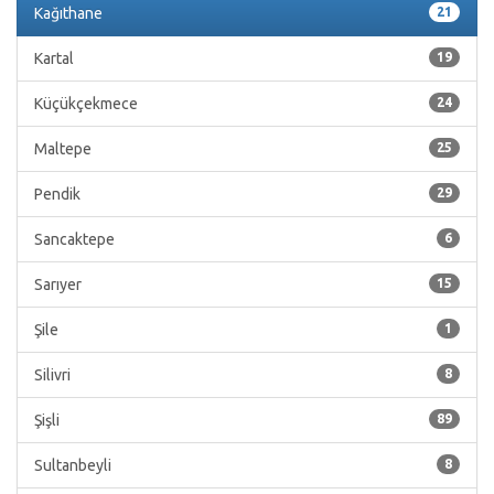
Kağıthane
21
Kartal
19
Küçükçekmece
24
Maltepe
25
Pendik
29
Sancaktepe
6
Sarıyer
15
Şile
1
Silivri
8
Şişli
89
Sultanbeyli
8