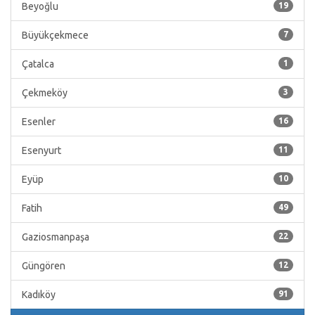
Beyoğlu
19
Büyükçekmece
7
Çatalca
1
Çekmeköy
3
Esenler
16
Esenyurt
11
Eyüp
10
Fatih
49
Gaziosmanpaşa
22
Güngören
12
Kadıköy
91