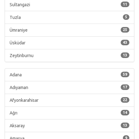
Sultangazi
11
Tuzla
5
Ümraniye
25
Üsküdar
43
Zeytinburnu
13
Adana
59
Adıyaman
17
Afyonkarahisar
22
Ağrı
14
Aksaray
13
Amasya
9