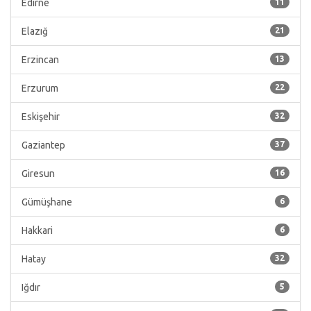
Edirne
11
Elazığ
21
Erzincan
13
Erzurum
22
Eskişehir
32
Gaziantep
37
Giresun
16
Gümüşhane
6
Hakkari
6
Hatay
32
Iğdır
5