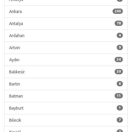
Ankara
240
Antalya
78
Ardahan
4
Artvin
9
Aydın
34
Balıkesir
39
Bartın
6
Batman
11
Bayburt
1
Bilecik
7
7