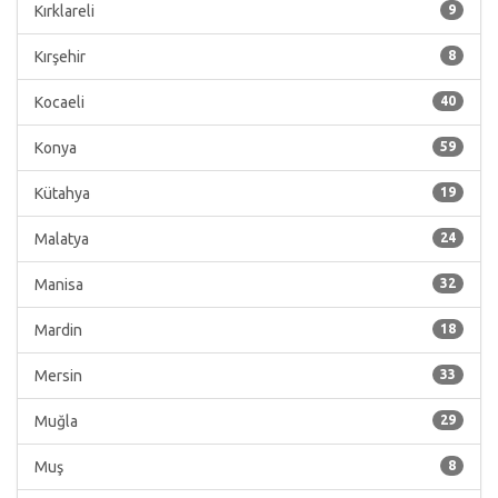
Kırklareli
9
Kırşehir
8
Kocaeli
40
Konya
59
Kütahya
19
Malatya
24
Manisa
32
Mardin
18
Mersin
33
Muğla
29
Muş
8