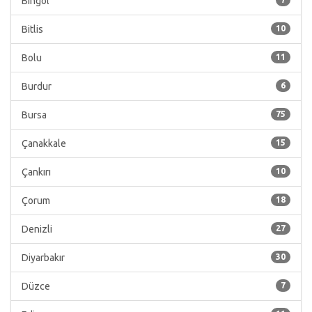
Bingöl
Bitlis
10
Bolu
11
Burdur
6
Bursa
75
Çanakkale
15
Çankırı
10
Çorum
18
Denizli
27
Diyarbakır
30
Düzce
7