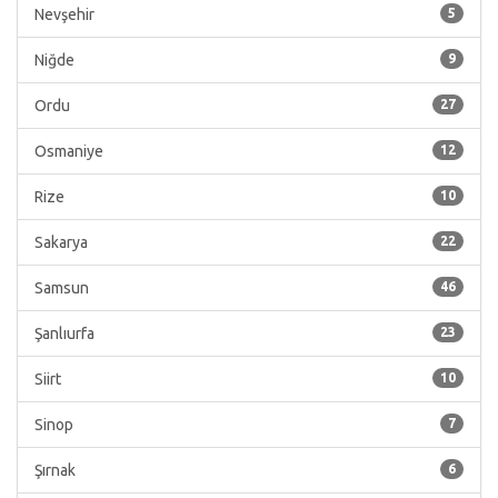
Nevşehir
5
Niğde
9
Ordu
27
Osmaniye
12
Rize
10
Sakarya
22
Samsun
46
Şanlıurfa
23
Siirt
10
Sinop
7
Şırnak
6