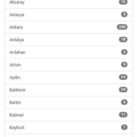
Aksaray
13
Amasya
9
Ankara
240
Antalya
78
Ardahan
4
Artvin
9
Aydın
34
Balıkesir
39
Bartın
6
Batman
11
Bayburt
1