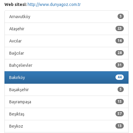
Web sitesi:
http://www.dunyagoz.com.tr
Arnavutköy
3
Ataşehir
23
Avcılar
16
Bağcılar
28
Bahçelievler
31
Bakırköy
44
Başakşehir
5
Bayrampaşa
15
Beşiktaş
57
Beykoz
13