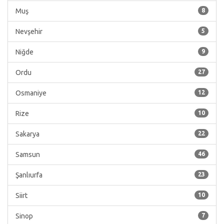
Muş
8
Nevşehir
5
Niğde
9
Ordu
27
Osmaniye
12
Rize
10
Sakarya
22
Samsun
46
Şanlıurfa
23
Siirt
10
Sinop
7