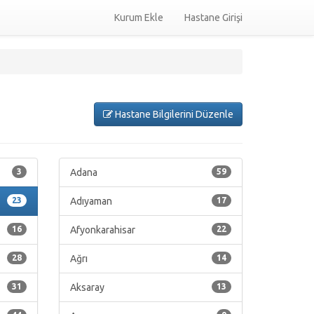
Kurum Ekle
Hastane Girişi
Hastane Bilgilerini Düzenle
3
Adana
59
23
Adıyaman
17
16
Afyonkarahisar
22
28
Ağrı
14
31
Aksaray
13