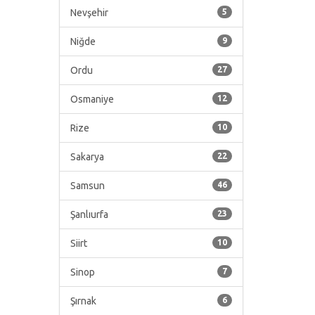
Nevşehir
5
Niğde
9
Ordu
27
Osmaniye
12
Rize
10
Sakarya
22
Samsun
46
Şanlıurfa
23
Siirt
10
Sinop
7
Şırnak
6