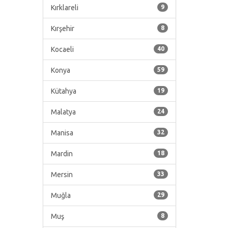
Kırklareli
9
Kırşehir
8
Kocaeli
40
Konya
59
Kütahya
19
Malatya
24
Manisa
32
Mardin
18
Mersin
33
Muğla
29
Muş
8