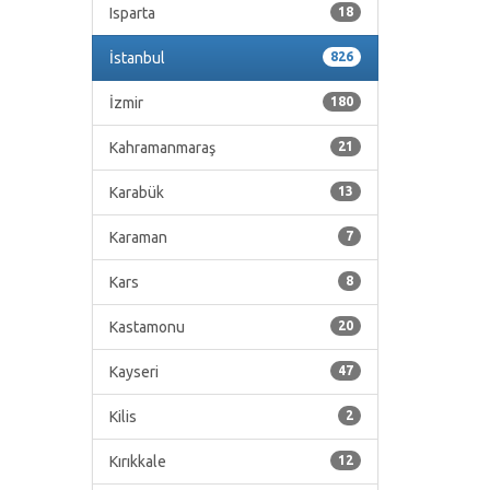
Isparta
18
İstanbul
826
İzmir
180
Kahramanmaraş
21
Karabük
13
Karaman
7
Kars
8
Kastamonu
20
Kayseri
47
Kilis
2
Kırıkkale
12