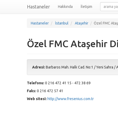
Hastaneler
Hakkında
İletişim
Hastaneler
İstanbul
Ataşehir
Özel FMC Ataşe
Özel FMC Ataşehir Di
Adresi:
Barbaros Mah. Halk Cad. No:1
/ Yeni Sahra /
A
Telefonu:
0 216 472 41 15 - 472 38 69
Faks:
0 216 472 57 41
Web sitesi:
http://www.fresenius.com.tr