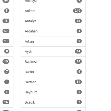
44
Amasya
9
5
Ankara
240
15
Antalya
78
57
Ardahan
4
13
Artvin
9
8
Aydın
34
19
Balıkesir
39
7
Bartın
6
1
Batman
11
3
Bayburt
1
16
Bilecik
7