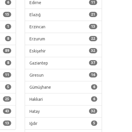
6
Edirne
11
15
Elazığ
21
1
Erzincan
13
8
Erzurum
22
89
Eskişehir
32
8
Gaziantep
37
11
Giresun
16
5
Gümüşhane
6
25
Hakkari
6
43
Hatay
32
13
Iğdır
5