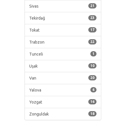
Sivas
21
Tekirdağ
23
Tokat
17
Trabzon
22
Tunceli
1
Uşak
10
Van
20
Yalova
6
Yozgat
16
Zonguldak
18