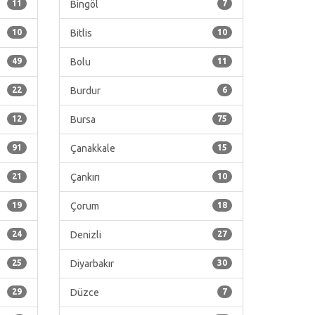
11
Bingöl
7
10
Bitlis
10
49
Bolu
11
22
Burdur
6
12
Bursa
75
91
Çanakkale
15
21
Çankırı
10
19
Çorum
18
24
Denizli
27
25
Diyarbakır
30
29
Düzce
7