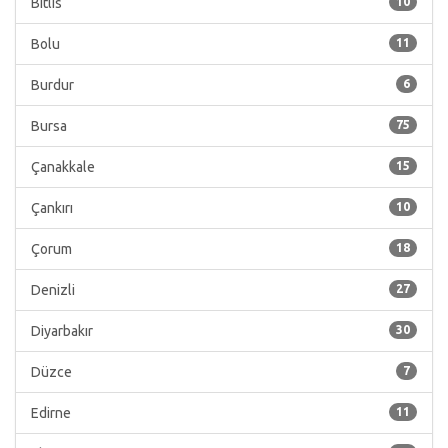
Bitlis
10
Bolu
11
Burdur
6
Bursa
75
Çanakkale
15
Çankırı
10
Çorum
18
Denizli
27
Diyarbakır
30
Düzce
7
Edirne
11