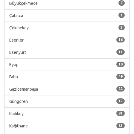
Büyükçekmece
7
Çatalca
1
Çekmeköy
3
Esenler
16
Esenyurt
11
Eyüp
10
Fatih
49
Gaziosmanpaşa
22
Güngören
12
Kadıköy
91
Kağıthane
21