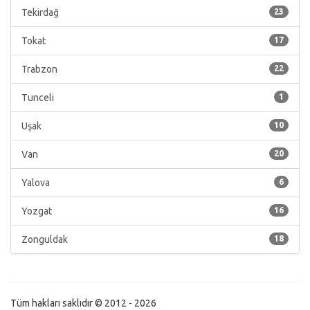
Tekirdağ
23
Tokat
17
Trabzon
22
Tunceli
1
Uşak
10
Van
20
Yalova
6
Yozgat
16
Zonguldak
18
Tüm hakları saklıdır © 2012 - 2026