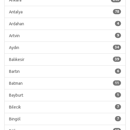
Ankara
Antalya
78
Ardahan
4
Artvin
9
Aydın
34
Balıkesir
39
Bartın
6
Batman
11
Bayburt
1
Bilecik
7
Bingöl
7