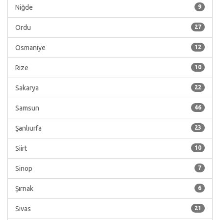
Niğde
9
Ordu
27
Osmaniye
12
Rize
10
Sakarya
22
Samsun
46
Şanlıurfa
23
Siirt
10
Sinop
7
Şırnak
6
Sivas
21