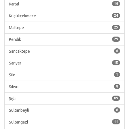
Kartal
19
Küçükçekmece
24
Maltepe
25
Pendik
29
Sancaktepe
6
Sarıyer
15
Şile
1
Silivri
8
Şişli
89
Sultanbeyli
8
Sultangazi
11