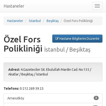
Hastaneler
Toggl
nav
Hastaneler
İstanbul
Beşiktaş
Özel Fors Polikliniği
Özel Fors
Hastane Bilgilerini Düzenle
Polikliniği
İstanbul / Beşiktaş
Adresi:
4.Gazeteciler Sit. Ebulullah Mardin Cad. No:135
/
Akatlar /
Beşiktaş
/
İstanbul
Telefonu:
0 212 269 39 25
Arnavutköy
3