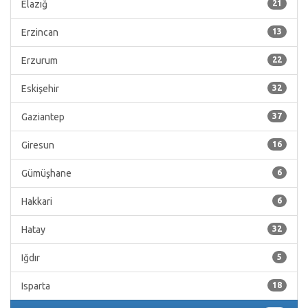
Elazığ
21
Erzincan
13
Erzurum
22
Eskişehir
32
Gaziantep
37
Giresun
16
Gümüşhane
6
Hakkari
6
Hatay
32
Iğdır
5
Isparta
18