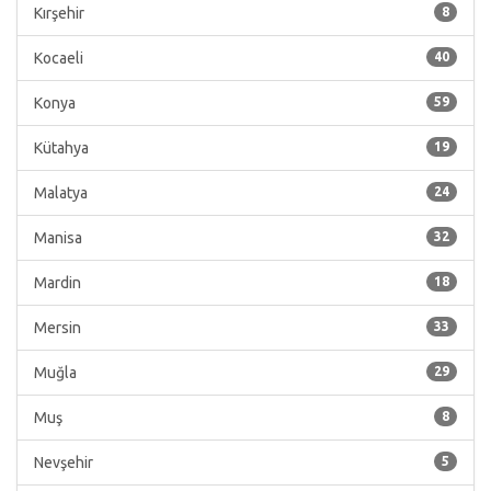
Kırşehir
8
Kocaeli
40
Konya
59
Kütahya
19
Malatya
24
Manisa
32
Mardin
18
Mersin
33
Muğla
29
Muş
8
Nevşehir
5