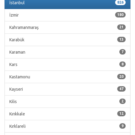
İstanbul
826
İzmir
180
Kahramanmaraş
21
Karabük
13
Karaman
7
Kars
8
Kastamonu
20
Kayseri
47
Kilis
2
Kırıkkale
12
Kırklareli
9