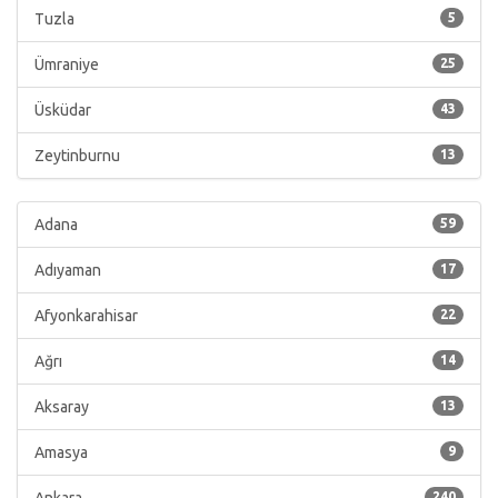
Tuzla
5
Ümraniye
25
Üsküdar
43
Zeytinburnu
13
Adana
59
Adıyaman
17
Afyonkarahisar
22
Ağrı
14
Aksaray
13
Amasya
9
240