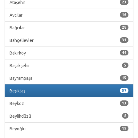
Ataşehir
23
Avcılar
16
Bağcılar
28
Bahçelievler
31
Bakırköy
44
Başakşehir
5
Bayrampaşa
15
Beşiktaş
57
Beykoz
13
Beylikdüzü
8
Beyoğlu
19