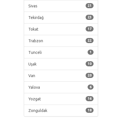
Sivas
21
Tekirdağ
23
Tokat
17
Trabzon
22
Tunceli
1
Uşak
10
Van
20
Yalova
6
Yozgat
16
Zonguldak
18