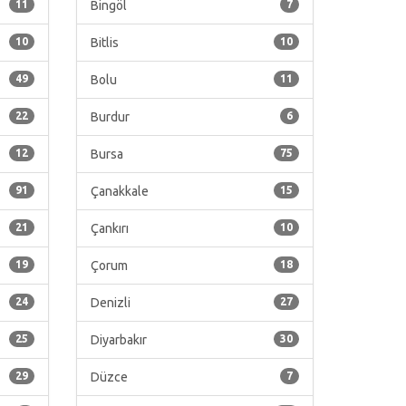
11
Bingöl
7
10
Bitlis
10
49
Bolu
11
22
Burdur
6
12
Bursa
75
91
Çanakkale
15
21
Çankırı
10
19
Çorum
18
24
Denizli
27
25
Diyarbakır
30
29
Düzce
7