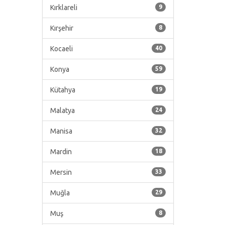
Kırklareli
9
Kırşehir
8
Kocaeli
40
Konya
59
Kütahya
19
Malatya
24
Manisa
32
Mardin
18
Mersin
33
Muğla
29
Muş
8