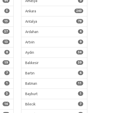
44
Amasya
9
5
Ankara
240
15
Antalya
78
57
Ardahan
4
13
Artvin
9
8
Aydın
34
19
Balıkesir
39
7
Bartın
6
1
Batman
11
3
Bayburt
1
16
Bilecik
7