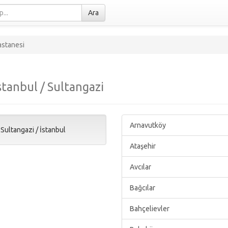
Ara
astanesi
stanbul / Sultangazi
Arnavutköy
/
Sultangazi
/
İstanbul
Ataşehir
Avcılar
Bağcılar
Bahçelievler