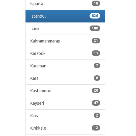
Isparta
18
İstanbul
826
İzmir
180
Kahramanmaraş
21
Karabük
13
Karaman
7
Kars
8
Kastamonu
20
Kayseri
47
Kilis
2
Kırıkkale
12