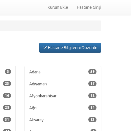
Kurum Ekle
Hastane Girişi
Hastane Bilgilerini Düzenle
3
Adana
59
23
Adıyaman
17
16
Afyonkarahisar
22
28
Ağrı
14
31
Aksaray
13