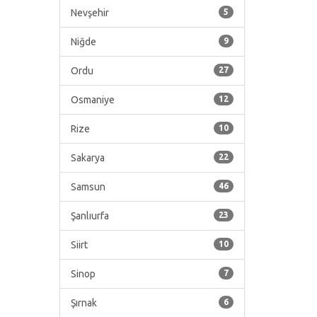
Nevşehir
5
Niğde
9
Ordu
27
Osmaniye
12
Rize
10
Sakarya
22
Samsun
46
Şanlıurfa
23
Siirt
10
Sinop
7
Şırnak
6