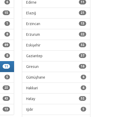
6
Edirne
11
15
Elazığ
21
1
Erzincan
13
8
Erzurum
22
89
Eskişehir
32
8
Gaziantep
37
11
Giresun
16
5
Gümüşhane
6
25
Hakkari
6
43
Hatay
32
13
Iğdır
5