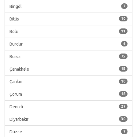
Bingöl
7
Bitlis
10
Bolu
11
Burdur
6
Bursa
75
Çanakkale
15
Çankırı
10
Çorum
18
Denizli
27
Diyarbakır
30
Düzce
7