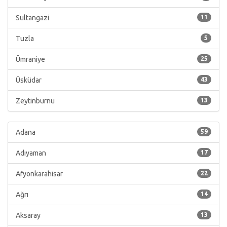
Sultangazi
11
Tuzla
5
Ümraniye
25
Üsküdar
43
Zeytinburnu
13
Adana
59
Adıyaman
17
Afyonkarahisar
22
Ağrı
14
Aksaray
13