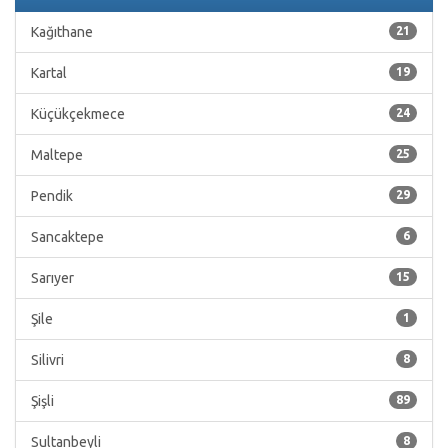
Kağıthane
21
Kartal
19
Küçükçekmece
24
Maltepe
25
Pendik
29
Sancaktepe
6
Sarıyer
15
Şile
1
Silivri
8
Şişli
89
Sultanbeyli
8