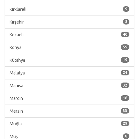
Kırklareli
9
Kırşehir
8
Kocaeli
40
Konya
59
Kütahya
19
Malatya
24
Manisa
32
Mardin
18
Mersin
33
Muğla
29
Muş
8