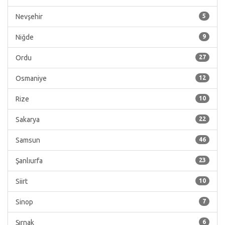
Nevşehir
5
Niğde
9
Ordu
27
Osmaniye
12
Rize
10
Sakarya
22
Samsun
46
Şanlıurfa
23
Siirt
10
Sinop
7
Şırnak
6