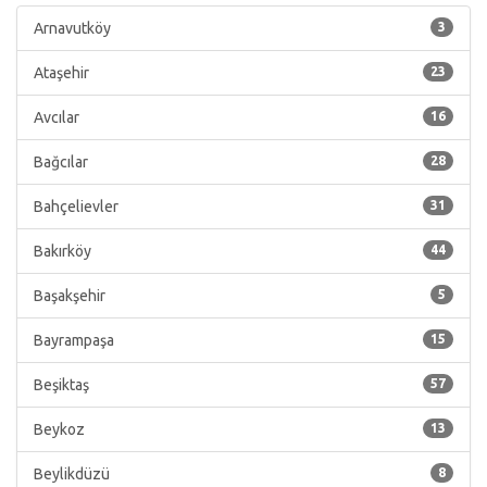
Arnavutköy
3
Ataşehir
23
Avcılar
16
Bağcılar
28
Bahçelievler
31
Bakırköy
44
Başakşehir
5
Bayrampaşa
15
Beşiktaş
57
Beykoz
13
Beylikdüzü
8