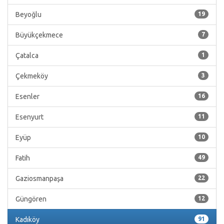
Beyoğlu
19
Büyükçekmece
7
Çatalca
1
Çekmeköy
3
Esenler
16
Esenyurt
11
Eyüp
10
Fatih
49
Gaziosmanpaşa
22
Güngören
12
Kadıköy
91