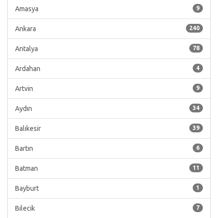
Amasya
9
Ankara
240
Antalya
78
Ardahan
4
Artvin
9
Aydın
34
Balıkesir
39
Bartın
6
Batman
11
Bayburt
1
Bilecik
7