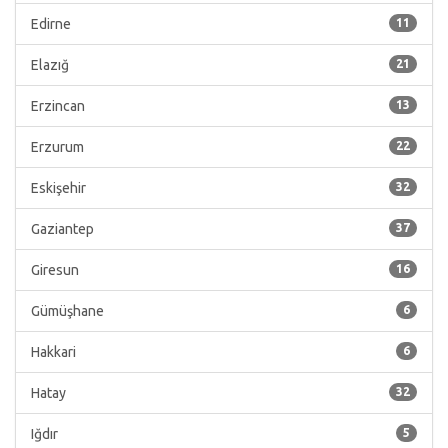
Edirne
11
Elazığ
21
Erzincan
13
Erzurum
22
Eskişehir
32
Gaziantep
37
Giresun
16
Gümüşhane
6
Hakkari
6
Hatay
32
Iğdır
5