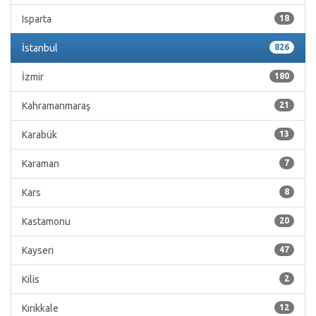
Isparta
18
İstanbul
826
İzmir
180
Kahramanmaraş
21
Karabük
13
Karaman
7
Kars
8
Kastamonu
20
Kayseri
47
Kilis
2
Kırıkkale
12