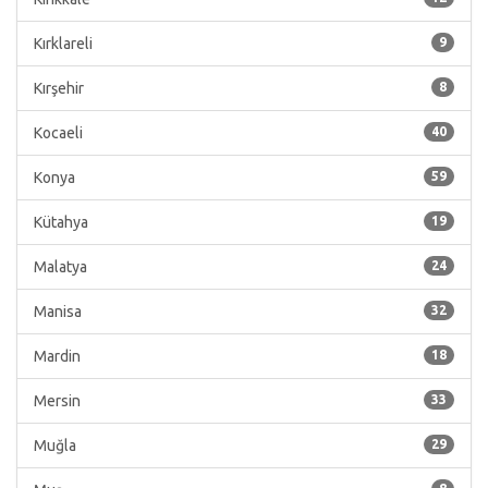
Kırklareli
9
Kırşehir
8
Kocaeli
40
Konya
59
Kütahya
19
Malatya
24
Manisa
32
Mardin
18
Mersin
33
Muğla
29