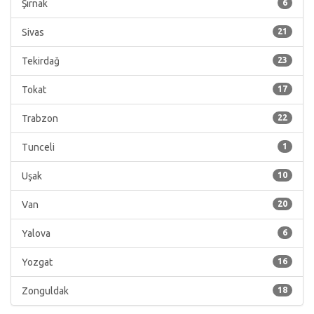
Şırnak
6
Sivas
21
Tekirdağ
23
Tokat
17
Trabzon
22
Tunceli
1
Uşak
10
Van
20
Yalova
6
Yozgat
16
Zonguldak
18