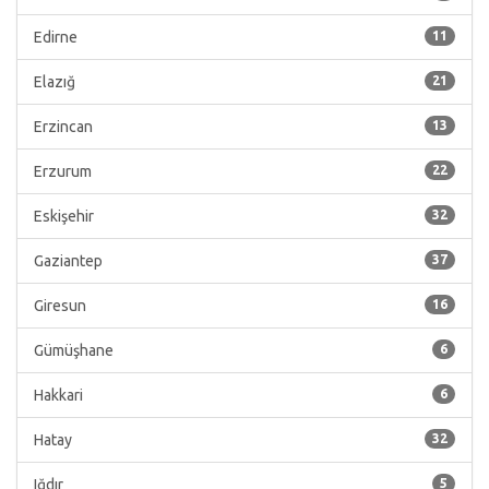
Edirne
11
Elazığ
21
Erzincan
13
Erzurum
22
Eskişehir
32
Gaziantep
37
Giresun
16
Gümüşhane
6
Hakkari
6
Hatay
32
Iğdır
5