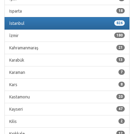
Isparta
18
İstanbul
826
İzmir
180
Kahramanmaraş
21
Karabük
13
Karaman
7
Kars
8
Kastamonu
20
Kayseri
47
Kilis
2
Kırıkkale
12