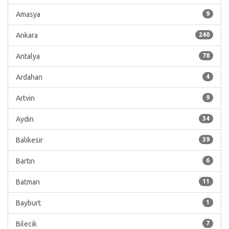
Amasya
9
Ankara
240
Antalya
78
Ardahan
4
Artvin
9
Aydın
34
Balıkesir
39
Bartın
6
Batman
11
Bayburt
1
Bilecik
7