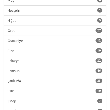
Muş
8
Nevşehir
5
Niğde
9
Ordu
27
Osmaniye
12
Rize
10
Sakarya
22
Samsun
46
Şanlıurfa
23
Siirt
10
Sinop
7