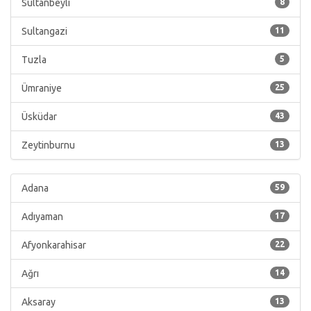
Sultanbeyli
8
Sultangazi
11
Tuzla
5
Ümraniye
25
Üsküdar
43
Zeytinburnu
13
Adana
59
Adıyaman
17
Afyonkarahisar
22
Ağrı
14
Aksaray
13