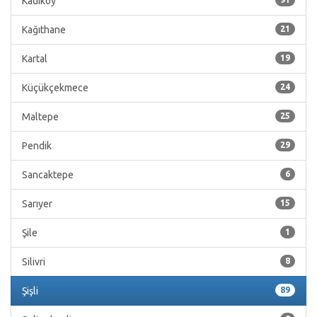
Kadıköy
Kağıthane
21
Kartal
19
Küçükçekmece
24
Maltepe
25
Pendik
29
Sancaktepe
6
Sarıyer
15
Şile
1
Silivri
8
Şişli
89