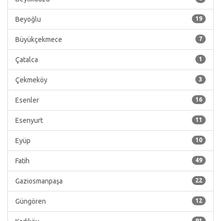
Beyoğlu
19
Büyükçekmece
7
Çatalca
1
Çekmeköy
3
Esenler
16
Esenyurt
11
Eyüp
10
Fatih
49
Gaziosmanpaşa
22
Güngören
12
91