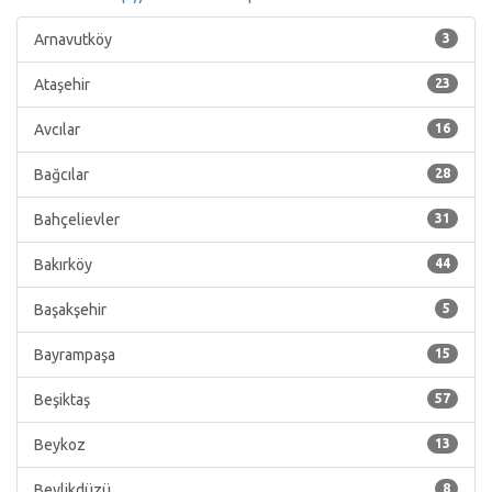
Arnavutköy
3
Ataşehir
23
Avcılar
16
Bağcılar
28
Bahçelievler
31
Bakırköy
44
Başakşehir
5
Bayrampaşa
15
Beşiktaş
57
Beykoz
13
Beylikdüzü
8