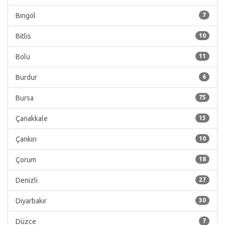
Bingöl
7
Bitlis
10
Bolu
11
Burdur
6
Bursa
75
Çanakkale
15
Çankırı
10
Çorum
18
Denizli
27
Diyarbakır
30
Düzce
7