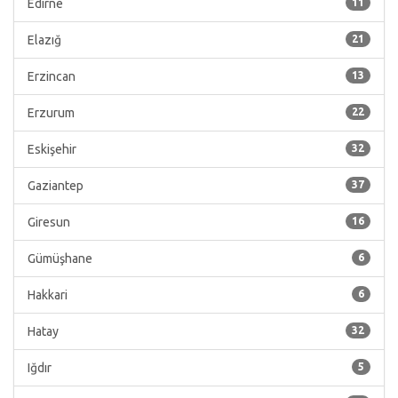
Edirne
11
Elazığ
21
Erzincan
13
Erzurum
22
Eskişehir
32
Gaziantep
37
Giresun
16
Gümüşhane
6
Hakkari
6
Hatay
32
Iğdır
5