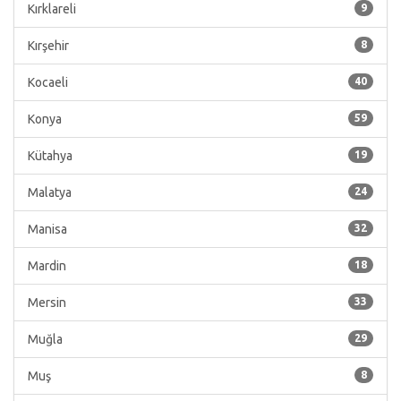
Kırklareli
9
Kırşehir
8
Kocaeli
40
Konya
59
Kütahya
19
Malatya
24
Manisa
32
Mardin
18
Mersin
33
Muğla
29
Muş
8