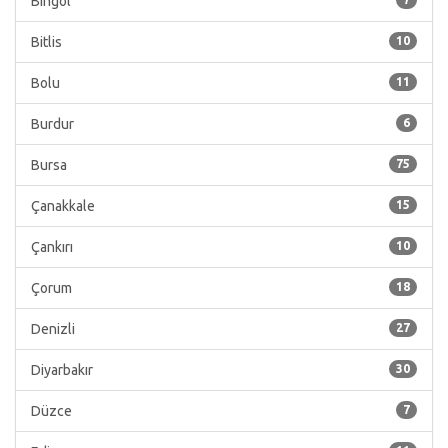
Bingöl
Bitlis
10
Bolu
11
Burdur
6
Bursa
75
Çanakkale
15
Çankırı
10
Çorum
18
Denizli
27
Diyarbakır
30
Düzce
7