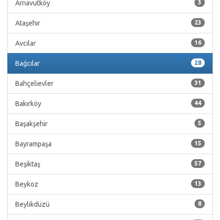
Arnavutköy
3
Ataşehir
23
Avcılar
16
Bağcılar
28
Bahçelievler
31
Bakırköy
44
Başakşehir
5
Bayrampaşa
15
Beşiktaş
57
Beykoz
13
Beylikdüzü
8