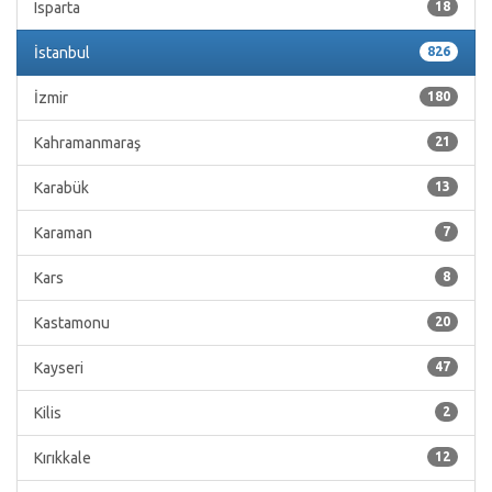
Isparta
18
İstanbul
826
İzmir
180
Kahramanmaraş
21
Karabük
13
Karaman
7
Kars
8
Kastamonu
20
Kayseri
47
Kilis
2
Kırıkkale
12