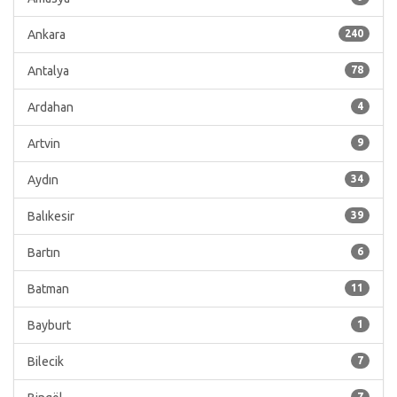
Ankara
240
Antalya
78
Ardahan
4
Artvin
9
Aydın
34
Balıkesir
39
Bartın
6
Batman
11
Bayburt
1
Bilecik
7
7