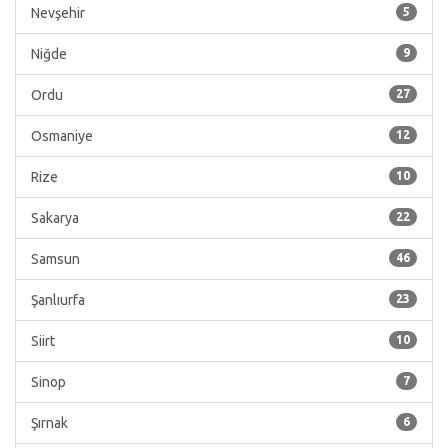
Nevşehir
5
Niğde
9
Ordu
27
Osmaniye
12
Rize
10
Sakarya
22
Samsun
46
Şanlıurfa
23
Siirt
10
Sinop
7
Şırnak
6