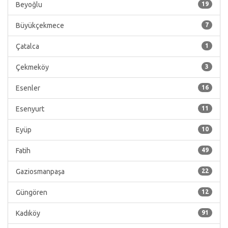
Beyoğlu
19
Büyükçekmece
7
Çatalca
1
Çekmeköy
3
Esenler
16
Esenyurt
11
Eyüp
10
Fatih
49
Gaziosmanpaşa
22
Güngören
12
Kadıköy
91