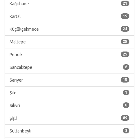
Kağıthane
21
Kartal
19
Küçükçekmece
24
Maltepe
25
Pendik
29
Sancaktepe
6
Sarıyer
15
Şile
1
Silivri
8
Şişli
89
Sultanbeyli
8