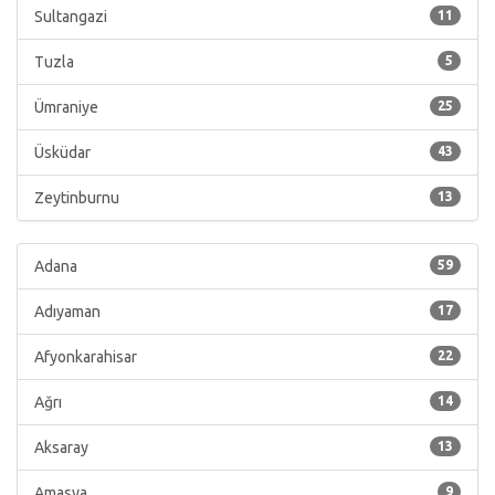
Sultangazi
11
Tuzla
5
Ümraniye
25
Üsküdar
43
Zeytinburnu
13
Adana
59
Adıyaman
17
Afyonkarahisar
22
Ağrı
14
Aksaray
13
Amasya
9