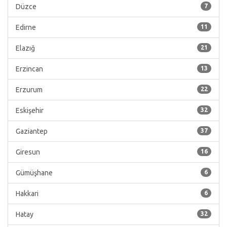
Düzce
7
Edirne
11
Elazığ
21
Erzincan
13
Erzurum
22
Eskişehir
32
Gaziantep
37
Giresun
16
Gümüşhane
6
Hakkari
6
Hatay
32