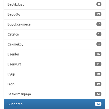
Beylikdüzü
8
Beyoğlu
19
Büyükçekmece
7
Çatalca
1
Çekmeköy
3
Esenler
16
Esenyurt
11
Eyüp
10
Fatih
49
Gaziosmanpaşa
22
Güngören
12