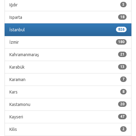
Iğdır
5
Isparta
18
İstanbul
826
İzmir
180
Kahramanmaraş
21
Karabük
13
Karaman
7
Kars
8
Kastamonu
20
Kayseri
47
Kilis
2