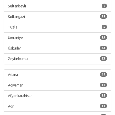
Sultanbeyli
8
Sultangazi
11
Tuzla
5
Ümraniye
25
Üsküdar
43
Zeytinburnu
13
Adana
59
Adıyaman
17
Afyonkarahisar
22
Ağrı
14