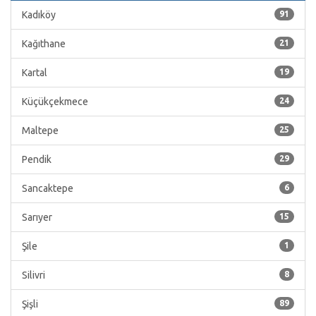
Kadıköy
91
Kağıthane
21
Kartal
19
Küçükçekmece
24
Maltepe
25
Pendik
29
Sancaktepe
6
Sarıyer
15
Şile
1
Silivri
8
Şişli
89