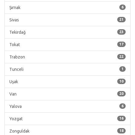
Şırnak
6
Sivas
21
Tekirdağ
23
Tokat
17
Trabzon
22
Tunceli
1
Uşak
10
Van
20
Yalova
6
Yozgat
16
Zonguldak
18