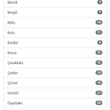
Bilecik
7
Bingöl
7
Bitlis
10
Bolu
11
Burdur
6
Bursa
75
Çanakkale
15
Çankırı
10
Çorum
18
Denizli
27
Diyarbakır
30