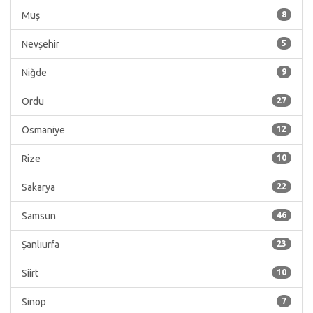
Muş
8
Nevşehir
5
Niğde
9
Ordu
27
Osmaniye
12
Rize
10
Sakarya
22
Samsun
46
Şanlıurfa
23
Siirt
10
Sinop
7