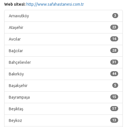
Web sitesi:
http://www.safahastanesi.com.tr
Arnavutköy
3
Ataşehir
23
Avcılar
16
Bağcılar
28
Bahçelievler
31
Bakırköy
44
Başakşehir
5
Bayrampaşa
15
Beşiktaş
57
Beykoz
13