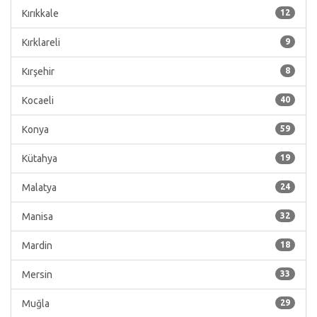
Kırıkkale
12
Kırklareli
9
Kırşehir
8
Kocaeli
40
Konya
59
Kütahya
19
Malatya
24
Manisa
32
Mardin
18
Mersin
33
Muğla
29