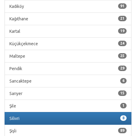
Kadıköy
91
Kağıthane
21
Kartal
19
Küçükçekmece
24
Maltepe
25
Pendik
29
Sancaktepe
6
Sarıyer
15
Şile
1
Silivri
8
Şişli
89