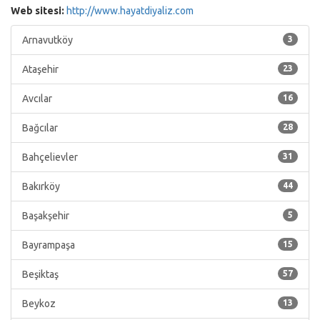
Web sitesi:
http://www.hayatdiyaliz.com
Arnavutköy
3
Ataşehir
23
Avcılar
16
Bağcılar
28
Bahçelievler
31
Bakırköy
44
Başakşehir
5
Bayrampaşa
15
Beşiktaş
57
Beykoz
13