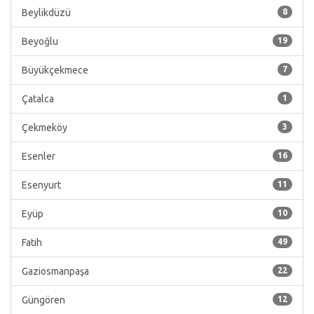
Beylikdüzü
8
Beyoğlu
19
Büyükçekmece
7
Çatalca
1
Çekmeköy
3
Esenler
16
Esenyurt
11
Eyüp
10
Fatih
49
Gaziosmanpaşa
22
Güngören
12