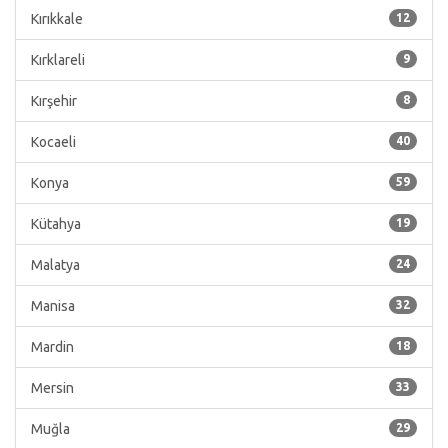
Kırıkkale
12
Kırklareli
9
Kırşehir
8
Kocaeli
40
Konya
59
Kütahya
19
Malatya
24
Manisa
32
Mardin
18
Mersin
33
Muğla
29