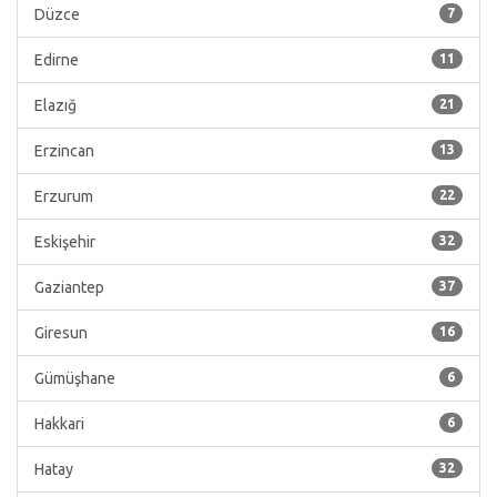
Düzce
7
Edirne
11
Elazığ
21
Erzincan
13
Erzurum
22
Eskişehir
32
Gaziantep
37
Giresun
16
Gümüşhane
6
Hakkari
6
Hatay
32