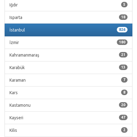
Iğdır
5
Isparta
18
İstanbul
826
İzmir
180
Kahramanmaraş
21
Karabük
13
Karaman
7
Kars
8
Kastamonu
20
Kayseri
47
Kilis
2