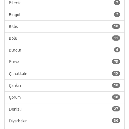
Bilecik
7
Bingöl
7
Bitlis
10
Bolu
11
Burdur
6
Bursa
75
Çanakkale
15
Çankırı
10
Çorum
18
Denizli
27
Diyarbakır
30