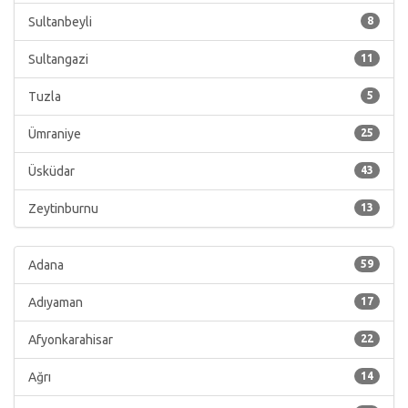
Sultanbeyli
8
Sultangazi
11
Tuzla
5
Ümraniye
25
Üsküdar
43
Zeytinburnu
13
Adana
59
Adıyaman
17
Afyonkarahisar
22
Ağrı
14