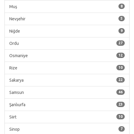
Muş
8
Nevşehir
5
Niğde
9
Ordu
27
Osmaniye
12
Rize
10
Sakarya
22
Samsun
46
Şanlıurfa
23
Siirt
10
Sinop
7