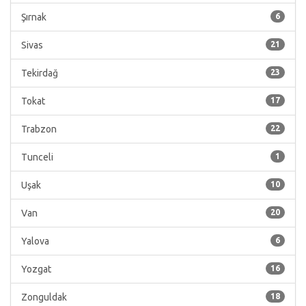
Şırnak
6
Sivas
21
Tekirdağ
23
Tokat
17
Trabzon
22
Tunceli
1
Uşak
10
Van
20
Yalova
6
Yozgat
16
Zonguldak
18