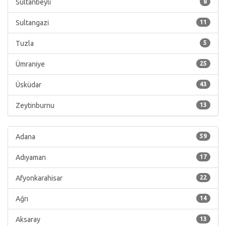
Sultanbeyli
8
Sultangazi
11
Tuzla
5
Ümraniye
25
Üsküdar
43
Zeytinburnu
13
Adana
59
Adıyaman
17
Afyonkarahisar
22
Ağrı
14
Aksaray
13