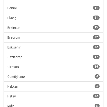
Edirne
11
Elazığ
21
Erzincan
13
Erzurum
22
Eskişehir
32
Gaziantep
37
Giresun
16
Gümüşhane
6
Hakkari
6
Hatay
32
Iğdır
5