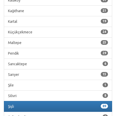
Kadıköy
Kağıthane
21
Kartal
19
Küçükçekmece
24
Maltepe
25
Pendik
29
Sancaktepe
6
Sarıyer
15
Şile
1
Silivri
8
Şişli
89