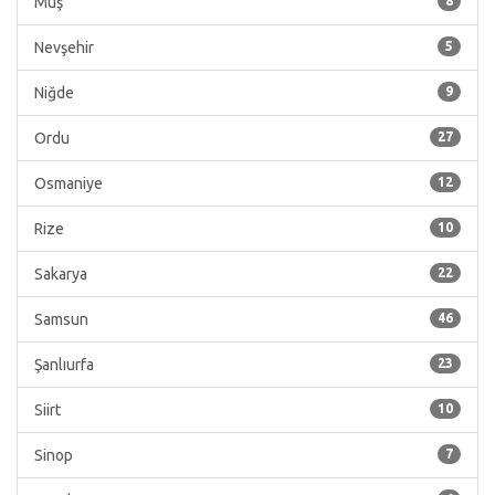
Muş
8
Nevşehir
5
Niğde
9
Ordu
27
Osmaniye
12
Rize
10
Sakarya
22
Samsun
46
Şanlıurfa
23
Siirt
10
Sinop
7