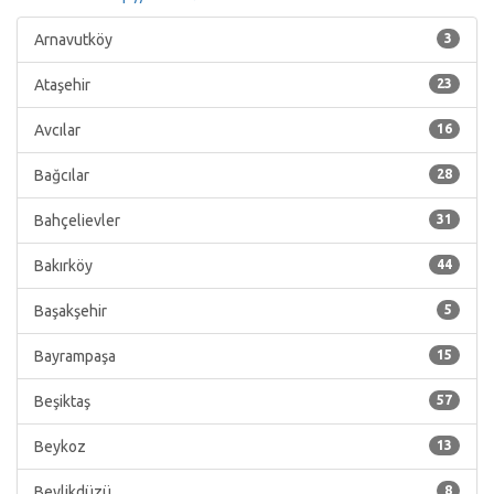
Arnavutköy
3
Ataşehir
23
Avcılar
16
Bağcılar
28
Bahçelievler
31
Bakırköy
44
Başakşehir
5
Bayrampaşa
15
Beşiktaş
57
Beykoz
13
Beylikdüzü
8