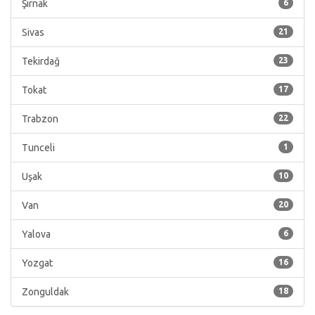
Şırnak
6
Sivas
21
Tekirdağ
23
Tokat
17
Trabzon
22
Tunceli
1
Uşak
10
Van
20
Yalova
6
Yozgat
16
Zonguldak
18