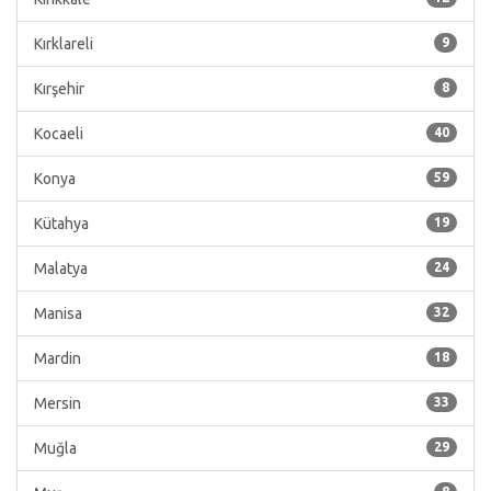
Kırklareli
9
Kırşehir
8
Kocaeli
40
Konya
59
Kütahya
19
Malatya
24
Manisa
32
Mardin
18
Mersin
33
Muğla
29