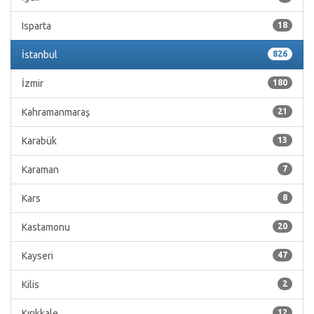
Isparta
18
İstanbul
826
İzmir
180
Kahramanmaraş
21
Karabük
13
Karaman
7
Kars
8
Kastamonu
20
Kayseri
47
Kilis
2
Kırıkkale
12