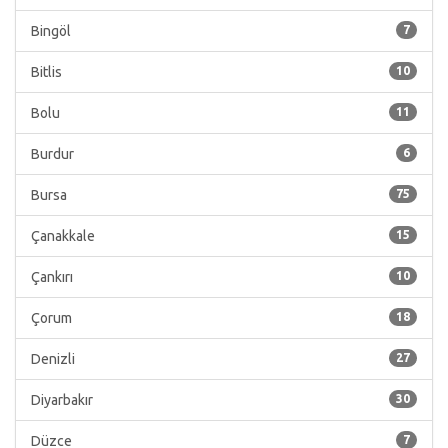
Bingöl
7
Bitlis
10
Bolu
11
Burdur
6
Bursa
75
Çanakkale
15
Çankırı
10
Çorum
18
Denizli
27
Diyarbakır
30
Düzce
7