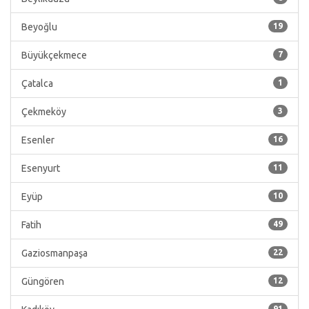
Beyoğlu
19
Büyükçekmece
7
Çatalca
1
Çekmeköy
3
Esenler
16
Esenyurt
11
Eyüp
10
Fatih
49
Gaziosmanpaşa
22
Güngören
12
91