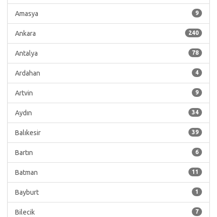
Amasya
9
Ankara
240
Antalya
78
Ardahan
4
Artvin
9
Aydın
34
Balıkesir
39
Bartın
6
Batman
11
Bayburt
1
Bilecik
7