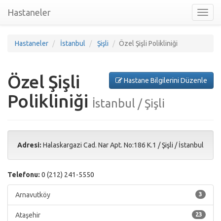
Hastaneler
Toggl
nav
Hastaneler
İstanbul
Şişli
Özel Şişli Polikliniği
Özel Şişli
Hastane Bilgilerini Düzenle
Polikliniği
İstanbul / Şişli
Adresi:
Halaskargazi Cad. Nar Apt. No:186 K.1
/
Şişli
/
İstanbul
Telefonu:
0 (212) 241-5550
Arnavutköy
3
Ataşehir
23