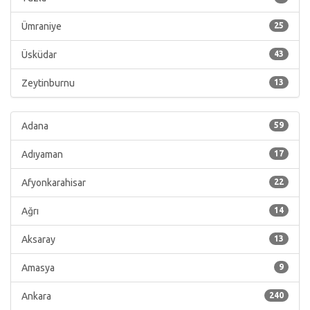
Ümraniye
25
Üsküdar
43
Zeytinburnu
13
Adana
59
Adıyaman
17
Afyonkarahisar
22
Ağrı
14
Aksaray
13
Amasya
9
Ankara
240