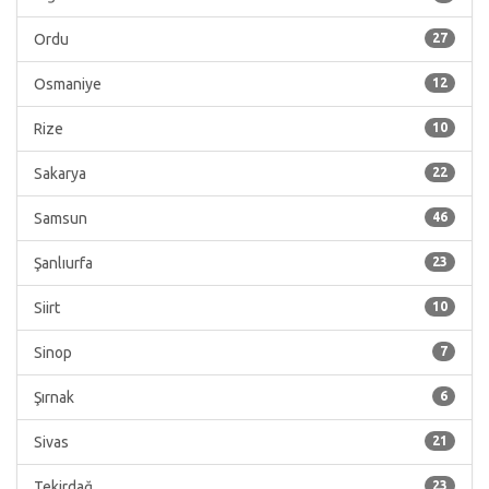
Ordu
27
Osmaniye
12
Rize
10
Sakarya
22
Samsun
46
Şanlıurfa
23
Siirt
10
Sinop
7
Şırnak
6
Sivas
21
Tekirdağ
23