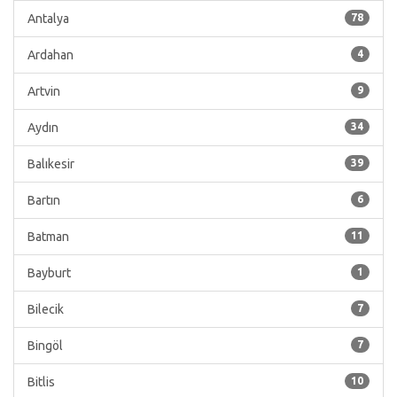
Antalya
78
Ardahan
4
Artvin
9
Aydın
34
Balıkesir
39
Bartın
6
Batman
11
Bayburt
1
Bilecik
7
Bingöl
7
Bitlis
10