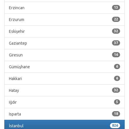
Erzincan
13
Erzurum
22
Eskişehir
32
Gaziantep
37
Giresun
16
Gümüşhane
6
Hakkari
6
Hatay
32
Iğdır
5
Isparta
18
İstanbul
826