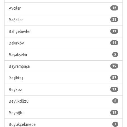
Avcılar
16
Bağcılar
28
Bahçelievler
31
Bakırköy
44
Başakşehir
5
Bayrampaşa
15
Beşiktaş
57
Beykoz
13
Beylikdüzü
8
Beyoğlu
19
Büyükçekmece
7