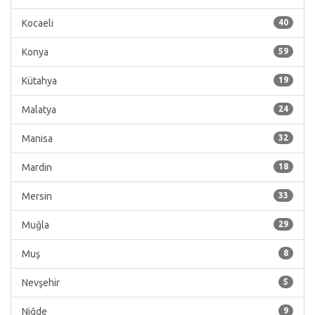
Kocaeli
40
Konya
59
Kütahya
19
Malatya
24
Manisa
32
Mardin
18
Mersin
33
Muğla
29
Muş
8
Nevşehir
5
Niğde
9