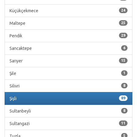
Küçükçekmece
24
Maltepe
25
Pendik
29
Sancaktepe
6
Sarıyer
15
Şile
1
Silivri
8
Şişli
89
Sultanbeyli
8
Sultangazi
11
Tuzla
5