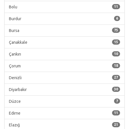
Bolu
11
Burdur
6
Bursa
75
Çanakkale
15
Çankırı
10
Çorum
18
Denizli
27
Diyarbakır
30
Düzce
7
Edirne
11
Elazığ
21