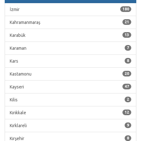
İzmir
180
Kahramanmaraş
21
Karabük
13
Karaman
7
Kars
8
Kastamonu
20
Kayseri
47
Kilis
2
Kırıkkale
12
Kırklareli
9
Kırşehir
8