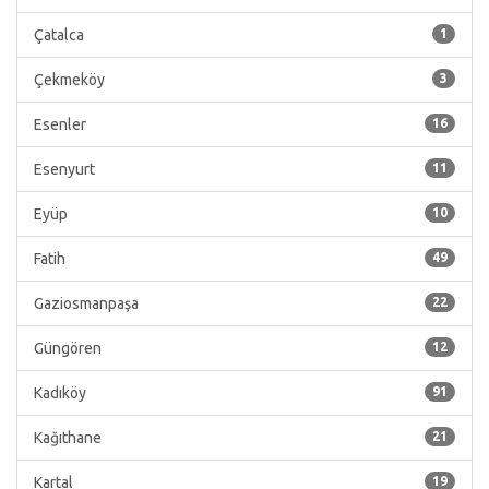
Çatalca
1
Çekmeköy
3
Esenler
16
Esenyurt
11
Eyüp
10
Fatih
49
Gaziosmanpaşa
22
Güngören
12
Kadıköy
91
Kağıthane
21
Kartal
19